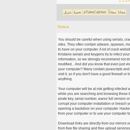
2.1.3.0
مجانا
مجاناً
aTubeCatcher
تحميل
تنزيل
Notice
You should be careful when using serials, cr
sites. They often contain adware, spyware, mal
to have on your computer. A lot of crack webs
Kristanix serials and keygens try to infect you
information, so we strongly recommend not d
modified... And did you know that even just vi
your computer? Many contain javascripts and A
visit it, so if you don't have a good firewall 
anything.
Your computer will be at risk getting infected 
while you are searching and browsing these ill
pirate key, serial number, warez full version or
corrupt your computer installation or breach y
opening a backdoor on your computer. Hackers
from your computer or to use your computer to
Download links are directly from our mirrors o
from free file sharing and free upload service