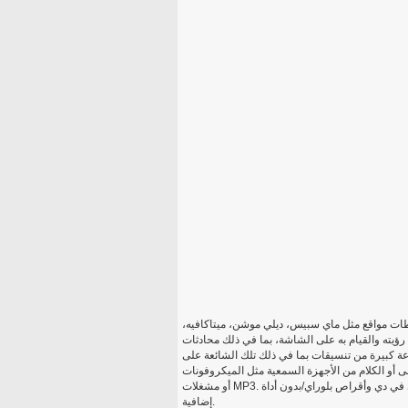
قطات مواقع مثل ماي سبيس، ديلي موشن، ميتاكافيه،
 رؤيته والقيام به على الشاشة، بما في ذلك محادثات
عة كبيرة من تنسيقات بما في ذلك تلك الشائعة على
ى أو الكلام من الأجهزة السمعية مثل الميكروفونات
أو مشغلات MP3. من خلال حرق البرمجيات بنيت في، يمكن إنشاء مؤتمر نزع السلاح/دي في دي وأقراص بلوراي/بدون أداة
إضافية.