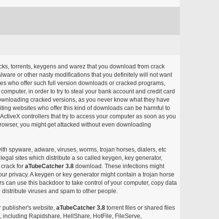
acks, torrents, keygens and warez that you download from crack
ware or other nasty modifications that you definitely will not want
ites who offer such full version downloads or cracked programs,
r computer, in order to try to steal your bank account and credit card
ownloading cracked versions, as you never know what they have
siting websites who offer this kind of downloads can be harmful to
ctiveX controllers that try to access your computer as soon as you
or browser, you might get attacked without even downloading
with spyware, adware, viruses, worms, trojan horses, dialers, etc
egal sites which distribute a so called keygen, key generator,
 crack for
aTubeCatcher 3.8
download. These infections might
our privacy. A keygen or key generator might contain a trojan horse
 can use this backdoor to take control of your computer, copy data
 distribute viruses and spam to other people.
r publisher's website,
aTubeCatcher 3.8
torrent files or shared files
s, including Rapidshare, HellShare, HotFile, FileServe,