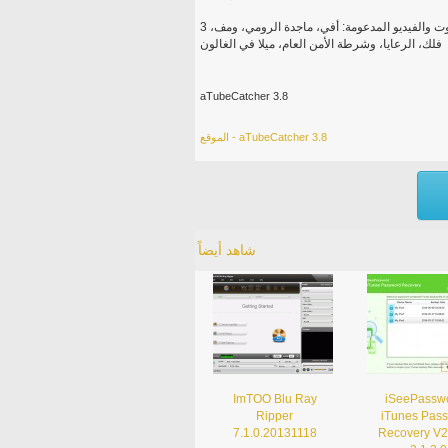
صيغ الصوت والفيديو المدعومة: أفي، ماجدة الرومي، ومف، 3GP، 3 ز 2، كسفيد، MP4، MP3، MP2، فوب، أغ، MOV، GIF،
فلك، الرعايا، وشرطة الأمن العام، ميلا في الغالون
aTubeCatcher 3.8
الموقع - aTubeCatcher 3.8
شاهد أيضاً
ImTOO Blu Ray
iSeePasswo
Ripper
iTunes Pas
7.1.0.20131118
Recovery V2