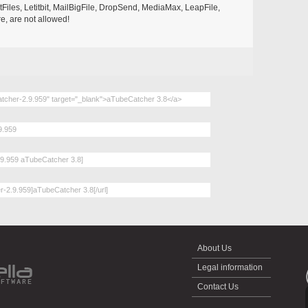
les, Letitbit, MailBigFile, DropSend, MediaMax, LeapFile,
, are not allowed!
About Us
Legal information
Contact Us