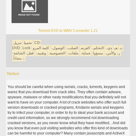
Torrent DVD to WMV Converter 1.21
CD-
تحميل
تنزيل
دي
في
دي،
التحكم،
القرص
الصلب،
الوصول،
كلمة
المرو
Lock
DVD
ر،
والأمن،
مسؤول
حماية،
ملفات،
الخصوصية،
وتقييد،
قفل،
الشاشة
مجاناً،
،
Notice
You should be careful when using serials, cracks, torrents, keygens and
warez that you download from crack sites. They often contain adware,
spyware, malware or other nasty modifications that you definitely will not
want to have on your computer. A lot of crack websites who offer such full
version downloads or cracked programs, Kristanix serials and keygens
try to infect your computer, in order to try to steal your bank account and
credit card information, so we strongly recommend not downloading
cracked versions, as you never know what they have modified... And did
you know that even just visiting websites who offer this kind of downloads
can be harmful to your computer? Many contain javascripts and ActiveX