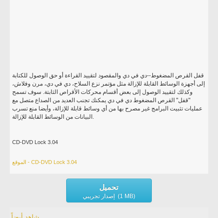
قفل القرص المضغوط--دي في دي والمقصود لتقييد القراءة أو حق الوصول للكتابة
إلى أجهزة الوسائط القابلة للإزالة مثل مؤتمر نزع السلاح، دي في دي، مرن وفلاش،
وكذلك لتقييد الوصول إلى بعض أقسام محركات الأقراص الثابتة. سوف تسمح
"قفل" القرص المضغوط دي في دي يمكنك تجنب العديد من الصداع متصل مع
عمليات تثبيت البرامج غير مصرح بها من أي وسائط قابلة للإزالة، وأيضا منع تسرب
البيانات من الوسائط القابلة للإزالة.
CD-DVD Lock 3.04
الموقع - CD-DVD Lock 3.04
تحميل
إصدار تجريبي (1 MB)
شاهد أيضاً