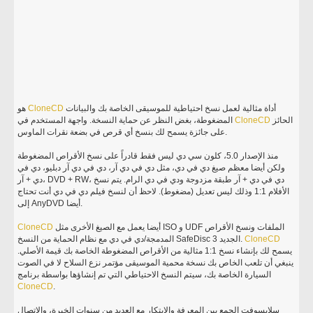
أداة مثالية لعمل نسخ احتياطية للموسيقى الخاصة بك والبيانات
CloneCD
هو
الحائز
CloneCD
المضغوطة، بغض النظر عن حماية النسخة. واجهة المستخدم في
على جائزة يسمح لك بنسخ أي قرص في بضعة نقرات الماوس.
منذ الإصدار 5.0، كلون سي دي ليس فقط قادراً على نسخ الأقراص المضغوطة
ولكن أيضا معظم صيغ دي في دي، مثل دي في دي آر، دي في دي آر دبليو، دي في
دي + آر، DVD + RW، دي في دي + آر طبقة مزدوجة ودي في دي الرام. يتم نسخ
الأفلام 1:1 وذلك ليس تعديل (مضغوط). لاحظ أن لنسخ فيلم دي في دي أنت تحتاج
إلى AnyDVD أيضا.
أيضا يعمل مع الصيغ الأخرى مثل ISO و UDF الملفات ونسخ الأقراص
CloneCD
CloneCD
المدمجة/دي في دي مع نظام الحماية من النسخ SafeDisc الجديد 3.
يسمح لك بإنشاء نسخ 1:1 مثالية من الأقراص المضغوطة الخاصة بك قيمة الأصلي.
ينبغي أن تلعب الخاص بك نسخة محمية الموسيقى مؤتمر نزع السلاح لا في الصوت
السيارة الخاصة بك، سيتم النسخ الاحتياطي التي تم إنشاؤها بواسطة برنامج
CloneCD
.
سلايسوفت الجمع بين المعرفة والابتكار مع العديد من سنوات الخبرة، والاتصال