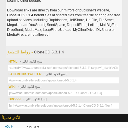
spam to other people.
Download links are directly from our mirrors or publisher's website,
CloneCD 5.3.1.4
torrent files or shared files from free file sharing and free
upload services, including Rapidshare, HellShare, HotFile, FileServe,
MegaUpload, YouSendIt, SendSpace, DepositFiles, Letitbit, MailBigFile,
DropSend, MediaMax, LeapFile, zUpload, MyOtherDrive, DivShare or
MediaFire, are not allowed!
CloneCD 5.3.1.4
روابط للتطبيق -
- إنسخ الكود التالي
HTML
- إنسخ الكود التالي
FACEBOOK/TWITTER
- إنسخ الكود التالي
WIKI
- إنسخ الكود التالي
BBCode
الأكثر تحميلاً
AOL 9.7