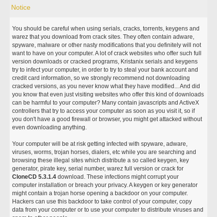
Notice
You should be careful when using serials, cracks, torrents, keygens and
warez that you download from crack sites. They often contain adware,
spyware, malware or other nasty modifications that you definitely will not
want to have on your computer. A lot of crack websites who offer such full
version downloads or cracked programs, Kristanix serials and keygens
try to infect your computer, in order to try to steal your bank account and
credit card information, so we strongly recommend not downloading
cracked versions, as you never know what they have modified... And did
you know that even just visiting websites who offer this kind of downloads
can be harmful to your computer? Many contain javascripts and ActiveX
controllers that try to access your computer as soon as you visit it, so if
you don't have a good firewall or browser, you might get attacked without
even downloading anything.
Your computer will be at risk getting infected with spyware, adware,
viruses, worms, trojan horses, dialers, etc while you are searching and
browsing these illegal sites which distribute a so called keygen, key
generator, pirate key, serial number, warez full version or crack for
CloneCD 5.3.1.4
download. These infections might corrupt your
computer installation or breach your privacy. A keygen or key generator
might contain a trojan horse opening a backdoor on your computer.
Hackers can use this backdoor to take control of your computer, copy
data from your computer or to use your computer to distribute viruses and