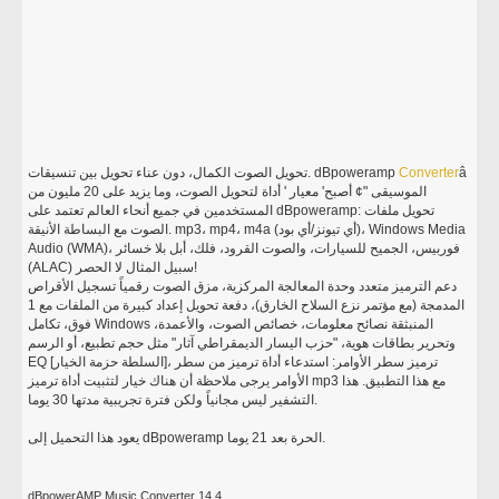
â
Converter
تحويل الصوت الكمال، دون عناء تحويل بين تنسيقات. dBpoweramp
الموسيقى "¢ أصبح' معيار ' أداة لتحويل الصوت، وما يزيد على 20 مليون من
المستخدمين في جميع أنحاء العالم تعتمد على dBpoweramp: تحويل ملفات
الصوت مع البساطة الأنيقة. mp3، mp4، m4a (أي تيونز/أي بود)، Windows Media
Audio (WMA)، فوربيس، الجميح للسيارات، والصوت القرود، فلك، أبل بلا خسائر
(ALAC) سبيل المثال لا الحصر!
دعم الترميز متعدد وحدة المعالجة المركزية، مزق الصوت رقمياً تسجيل الأقراص
المدمجة (مع مؤتمر نزع السلاح الخارق)، دفعة تحويل إعداد كبيرة من الملفات مع 1
فوق، تكامل Windows المنبثقة نصائح معلومات، خصائص الصوت، والأعمدة،
وتحرير بطاقات هوية، "حزب اليسار الديمقراطي آثار" مثل حجم تطبيع، أو الرسم
EQ [السلطة حزمة الخيار]، ترميز سطر الأوامر: استدعاء أداة ترميز من سطر
الأوامر يرجى ملاحظة أن هناك خيار لتثبيت أداة ترميز mp3 مع هذا التطبيق. هذا
التشفير ليس مجانياً ولكن فترة تجريبية مدتها 30 يوما.
يعود هذا التحميل إلى dBpoweramp الحرة بعد 21 يوما.
dBpowerAMP Music Converter 14.4