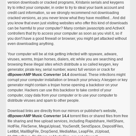
version downloads or cracked programs, Kristanix serials and keygens
try to infect your computer, in order to try to steal your bank account and
credit card information, so we strongly recommend not downloading
cracked versions, as you never know what they have modified... And did
you know that even just visiting websites who offer this kind of downloads
can be harmful to your computer? Many contain javascripts and ActiveX
controllers that try to access your computer as soon as you visit it, so if
you don't have a good firewall or browser, you might get attacked without
even downloading anything.
Your computer will be at risk getting infected with spyware, adware,
viruses, worms, trojan horses, dialers, etc while you are searching and
browsing these illegal sites which distribute a so called keygen, key
generator, pirate key, serial number, warez full version or crack for
dBpowerAMP Music Converter 14.4
download. These infections might
corrupt your computer installation or breach your privacy. A keygen or key
generator might contain a trojan horse opening a backdoor on your
computer. Hackers can use this backdoor to take control of your
computer, copy data from your computer or to use your computer to
distribute viruses and spam to other people.
Download links are directly from our mirrors or publisher's website,
dBpowerAMP Music Converter 14.4
torrent files or shared files from free
file sharing and free upload services, including Rapidshare, HellShare,
HotFile, FileServe, MegaUpload, YouSendIt, SendSpace, DepositFiles,
Letitbit, MailBigFile, DropSend, MediaMax, LeapFile, zUpload,