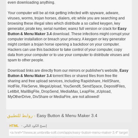
even downloading anything.
Your computer will be at risk getting infected with spyware, adware,
viruses, worms, trojan horses, dialers, etc while you are searching and
browsing these illegal sites which distribute a so called keygen, key
generator, pirate key, serial number, warez full version or crack for
Easy
Button & Menu Maker 3.4
download. These infections might corrupt your
computer installation or breach your privacy. A keygen or key generator
might contain a trojan horse opening a backdoor on your computer.
Hackers can use this backdoor to take control of your computer, copy
data from your computer or to use your computer to distribute viruses and
spam to other people.
Download links are directly from our mirrors or publisher's website,
Easy
Button & Menu Maker 3.4
torrent files or shared files from free file
sharing and free upload services, including Rapidshare, HellShare,
HotFile, FileServe, MegaUpload, YouSendIt, SendSpace, DepositFiles,
Letitbit, MailBigFile, DropSend, MediaMax, LeapFile, zUpload,
MyOtherDrive, DivShare or MediaFire, are not allowed!
Easy Button & Menu Maker 3.4
روابط للتطبيق -
- إنسخ الكود التالي
HTML