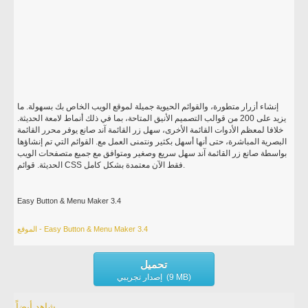
إنشاء أزرار متطورة، والقوائم الحيوية جميلة لموقع الويب الخاص بك بسهولة. ما
يزيد على 200 من قوالب التصميم الأنيق المتاحة، بما في ذلك أنماط لامعة الحديثة.
خلافا لمعظم الأدوات القائمة الأخرى، سهل زر القائمة آند صانع يوفر محرر القائمة
البصرية المباشرة، حتى أنها أسهل بكثير ونتمنى العمل مع. القوائم التي تم إنشاؤها
بواسطة صانع زر القائمة آند سهل سريع وصغير ومتوافق مع جميع متصفحات الويب
الحديثة. قوائم CSS فقط الآن معتمدة بشكل كامل.
Easy Button & Menu Maker 3.4
الموقع - Easy Button & Menu Maker 3.4
تحميل
إصدار تجريبي (9 MB)
شاهد أيضاً