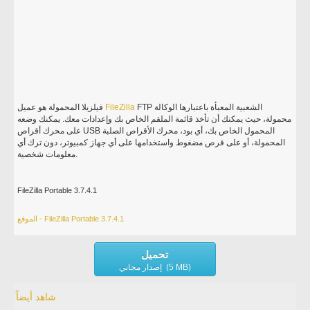
FTP الشعبية المعبأة باعتبارها الوكالة
FileZilla
فيلزيلا المحمولة هو عميل
محمولة، حيث يمكنك أن تأخذ قائمة الملقم الخاص بك وإعدادات معك. يمكنك وضعه
على محرك أقراص USB المحمول الخاص بك، أي بود، محرك الأقراص الصلبة
المحمولة، أو على قرص مضغوط واستخدامها على أي جهاز كمبيوتر، دون ترك أي
معلومات شخصية.
FileZilla Portable 3.7.4.1
الموقع - FileZilla Portable 3.7.4.1
تحميل
إصدار مجاني (5 MB)
شاهد أيضاً