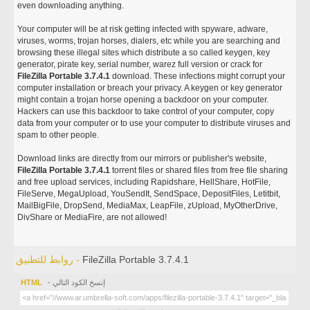
even downloading anything.
Your computer will be at risk getting infected with spyware, adware,
viruses, worms, trojan horses, dialers, etc while you are searching and
browsing these illegal sites which distribute a so called keygen, key
generator, pirate key, serial number, warez full version or crack for
FileZilla Portable 3.7.4.1
download. These infections might corrupt your
computer installation or breach your privacy. A keygen or key generator
might contain a trojan horse opening a backdoor on your computer.
Hackers can use this backdoor to take control of your computer, copy
data from your computer or to use your computer to distribute viruses and
spam to other people.
Download links are directly from our mirrors or publisher's website,
FileZilla Portable 3.7.4.1
torrent files or shared files from free file sharing
and free upload services, including Rapidshare, HellShare, HotFile,
FileServe, MegaUpload, YouSendIt, SendSpace, DepositFiles, Letitbit,
MailBigFile, DropSend, MediaMax, LeapFile, zUpload, MyOtherDrive,
DivShare or MediaFire, are not allowed!
FileZilla Portable 3.7.4.1
روابط للتطبيق -
- إنسخ الكود التالي
HTML