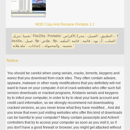
MOD Copy And Rename Portable 1.2
f
الأقراص،
التطبيق،
العميل،
محرك
Portable
FileZilla
تحميل
تنزيل
الصلب،
أي
بود،
قائمة،
قائمة
الملقم
ftp،
فلاش،
ftp
عميل
ilezilla،
قلابة'
شعبية،
والمحمولة،،
إعدادات،
'ملف
Notice
You should be careful when using serials, cracks, torrents, keygens and
warez that you download from crack sites. They often contain adware,
spyware, malware or other nasty modifications that you definitely will not
want to have on your computer. A lot of crack websites who offer such full
version downloads or cracked programs, Kristanix serials and keygens
try to infect your computer, in order to try to steal your bank account and
credit card information, so we strongly recommend not downloading
cracked versions, as you never know what they have modified... And did
you know that even just visiting websites who offer this kind of downloads
can be harmful to your computer? Many contain javascripts and ActiveX
controllers that try to access your computer as soon as you visit it, so if
you don't have a good firewall or browser, you might get attacked without