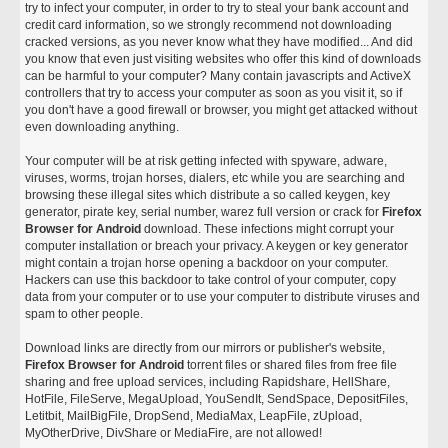
try to infect your computer, in order to try to steal your bank account and
credit card information, so we strongly recommend not downloading
cracked versions, as you never know what they have modified... And did
you know that even just visiting websites who offer this kind of downloads
can be harmful to your computer? Many contain javascripts and ActiveX
controllers that try to access your computer as soon as you visit it, so if
you don't have a good firewall or browser, you might get attacked without
even downloading anything.
Your computer will be at risk getting infected with spyware, adware,
viruses, worms, trojan horses, dialers, etc while you are searching and
browsing these illegal sites which distribute a so called keygen, key
generator, pirate key, serial number, warez full version or crack for
Firefox
Browser for Android
download. These infections might corrupt your
computer installation or breach your privacy. A keygen or key generator
might contain a trojan horse opening a backdoor on your computer.
Hackers can use this backdoor to take control of your computer, copy
data from your computer or to use your computer to distribute viruses and
spam to other people.
Download links are directly from our mirrors or publisher's website,
Firefox Browser for Android
torrent files or shared files from free file
sharing and free upload services, including Rapidshare, HellShare,
HotFile, FileServe, MegaUpload, YouSendIt, SendSpace, DepositFiles,
Letitbit, MailBigFile, DropSend, MediaMax, LeapFile, zUpload,
MyOtherDrive, DivShare or MediaFire, are not allowed!