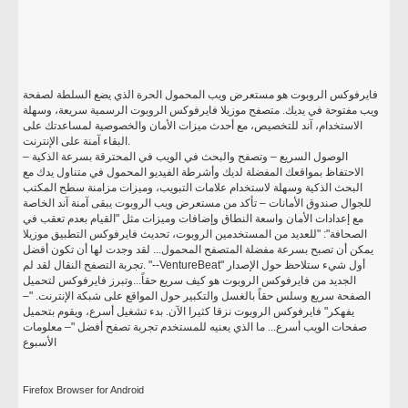
فايرفوكس الروبوت هو مستعرض ويب المحمول الحرة الذي يضع السلطة لصفحة
ويب مفتوحة في يديك. متصفح موزيلا فايرفوكس الروبوت الرسمية سريعة، وسهلة
الاستخدام، آند للتخصيص، مع أحدث ميزات الأمان والخصوصية لمساعدتك على
البقاء آمنة على الإنترنت.
الوصول السريع – وتصفح والبحث في الويب في المحترقة بسرعة الذكية –
الاحتفاظ بمواقعك المفضلة لديك وأشرطة الفيديو المحمول في متناول يدك مع
البحث الذكية وسهلة لاستخدام علامات التبويب، وميزات مزامنة سطح المكتب
للجوال صندوق الأمانات – تأكد من مستعرض ويب الروبوت يبقى آمنة آند الخاصة
مع إعدادات الأمان واسعة النطاق وإضافات وميزات مثل "القيام بعدم تعقب في
الصحافة": "للعديد من المستخدمين الروبوت، تحديث فايرفوكس التطبيق موزيلا
يمكن أن تصبح بسرعة مفضلة المتصفح المحمول... لقد وجدت لها أن تكون أفضل
تجربة التصفح النقال لقد لم. "--VentureBeat" أول شيء ستلاحظ حول الإصدار
الجديد من فايرفوكس الروبوت هو كيف سريع حقاً...وتبرز فايرفوكس لتحميل
الصفحة سريع وسلس حقاً بالغسل والتكبير حول المواقع على شبكة الإنترنت. "–
يفهكر" فايرفوكس الروبوت نزقا كثيرا الآن. بدء تشغيل أسرع، ويقوم بتحميل
صفحات الويب أسرع... ما الذي يعنيه للمستخدم تجربة تصفح أفضل "– معلومات
الأسبوع
Firefox Browser for Android