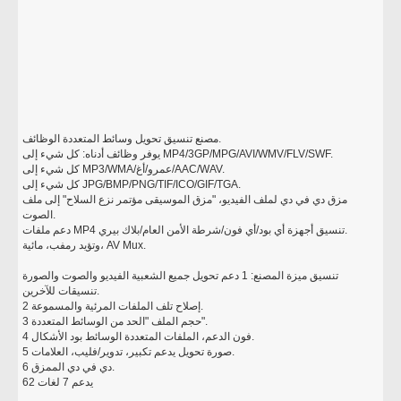
مصنع تنسيق تحويل وسائط المتعددة الوظائف.
يوفر وظائف أدناه: كل شيء إلى MP4/3GP/MPG/AVI/WMV/FLV/SWF.
كل شيء إلى MP3/WMA/عمرو/أغ/AAC/WAV.
كل شيء إلى JPG/BMP/PNG/TIF/ICO/GIF/TGA.
مزق دي في دي لملف الفيديو، "مزق الموسيقى مؤتمر نزع السلاح" إلى ملف
الصوت.
دعم ملفات MP4 تنسيق أجهزة أي بود/أي فون/شرطة الأمن العام/بلاك بيري.
وتؤيد رمفب، مائية، AV Mux.
تنسيق ميزة المصنع: 1 دعم تحويل جميع الشعبية الفيديو والصوت والصورة
تنسيقات للآخرين.
2 إصلاح تلف الملفات المرئية والمسموعة.
3 حجم الملف "الحد من الوسائط المتعددة".
4 فون الدعم، الملفات المتعددة الوسائط بود الأشكال.
5 صورة تحويل يدعم تكبير، تدوير/فليب، العلامات.
6 دي في دي الممزق.
يدعم 7 لغات 62