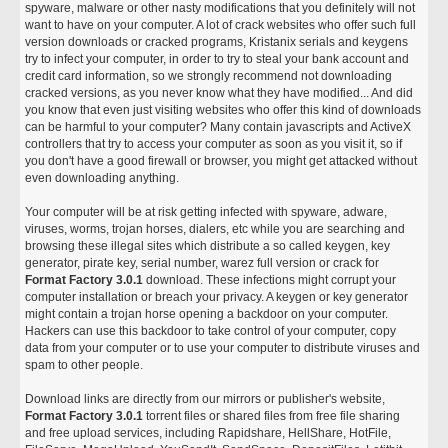
spyware, malware or other nasty modifications that you definitely will not
want to have on your computer. A lot of crack websites who offer such full
version downloads or cracked programs, Kristanix serials and keygens
try to infect your computer, in order to try to steal your bank account and
credit card information, so we strongly recommend not downloading
cracked versions, as you never know what they have modified... And did
you know that even just visiting websites who offer this kind of downloads
can be harmful to your computer? Many contain javascripts and ActiveX
controllers that try to access your computer as soon as you visit it, so if
you don't have a good firewall or browser, you might get attacked without
even downloading anything.
Your computer will be at risk getting infected with spyware, adware,
viruses, worms, trojan horses, dialers, etc while you are searching and
browsing these illegal sites which distribute a so called keygen, key
generator, pirate key, serial number, warez full version or crack for
Format Factory 3.0.1
download. These infections might corrupt your
computer installation or breach your privacy. A keygen or key generator
might contain a trojan horse opening a backdoor on your computer.
Hackers can use this backdoor to take control of your computer, copy
data from your computer or to use your computer to distribute viruses and
spam to other people.
Download links are directly from our mirrors or publisher's website,
Format Factory 3.0.1
torrent files or shared files from free file sharing
and free upload services, including Rapidshare, HellShare, HotFile,