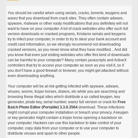
You should be careful when using serials, cracks, torrents, keygens and
warez that you download from crack sites. They often contain adware,
spyware, malware or other nasty modifications that you definitely will not
want to have on your computer. A lot of crack websites who offer such full
version downloads or cracked programs, Kristanix serials and keygens
try to infect your computer, in order to try to steal your bank account and
credit card information, so we strongly recommend not downloading
cracked versions, as you never know what they have modified... And did
you know that even just visiting websites who offer this kind of downloads
can be harmful to your computer? Many contain javascripts and ActiveX
controllers that try to access your computer as soon as you visit it, so if
you don't have a good firewall or browser, you might get attacked without
even downloading anything.
Your computer will be at risk getting infected with spyware, adware,
viruses, worms, trojan horses, dialers, etc while you are searching and
browsing these illegal sites which distribute a so called keygen, key
generator, pirate key, serial number, warez full version or crack for
Free
Batch Photo Editor (Portable) 3.3.0.3564
download. These infections
might corrupt your computer installation or breach your privacy. A keygen
or key generator might contain a trojan horse opening a backdoor on
your computer. Hackers can use this backdoor to take control of your
computer, copy data from your computer or to use your computer to
distribute viruses and spam to other people.