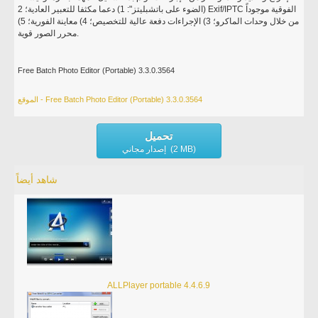
الضوء على باتشبليتز": 1) دعما مكثفا للتعبير العادية؛ 2) Exif/IPTC الفوقية موجوداً
من خلال وحدات الماكرو؛ 3) الإجراءات دفعة عالية للتخصيص؛ 4) معاينة الفورية؛ 5)
محرر الصور قوية.
Free Batch Photo Editor (Portable) 3.3.0.3564
الموقع - Free Batch Photo Editor (Portable) 3.3.0.3564
تحميل
إصدار مجاني (2 MB)
شاهد أيضاً
ALLPlayer portable 4.4.6.9