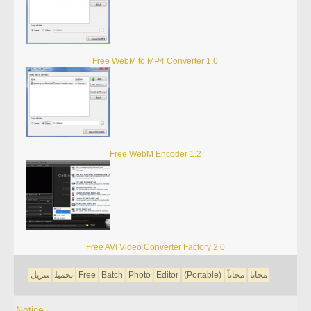
Free WebM to MP4 Converter 1.0
Free WebM Encoder 1.2
Free AVI Video Converter Factory 2.0
مجانا
مجاناً
(Portable)
Editor
Photo
Batch
Free
تحميل
تنزيل
Notice