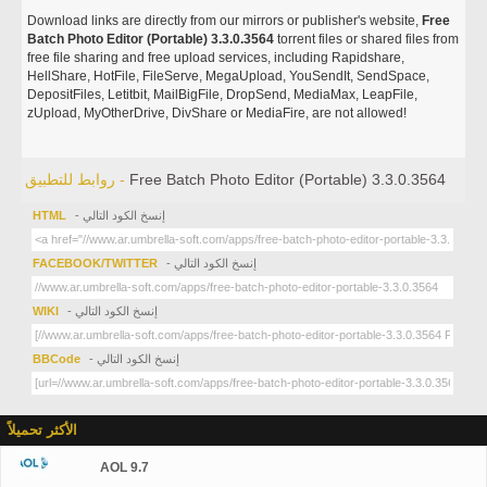
Download links are directly from our mirrors or publisher's website,
Free
Batch Photo Editor (Portable) 3.3.0.3564
torrent files or shared files from
free file sharing and free upload services, including Rapidshare,
HellShare, HotFile, FileServe, MegaUpload, YouSendIt, SendSpace,
DepositFiles, Letitbit, MailBigFile, DropSend, MediaMax, LeapFile,
zUpload, MyOtherDrive, DivShare or MediaFire, are not allowed!
Free Batch Photo Editor (Portable) 3.3.0.3564
روابط للتطبيق -
- إنسخ الكود التالي
HTML
- إنسخ الكود التالي
FACEBOOK/TWITTER
- إنسخ الكود التالي
WIKI
- إنسخ الكود التالي
BBCode
الأكثر تحميلاً
AOL 9.7