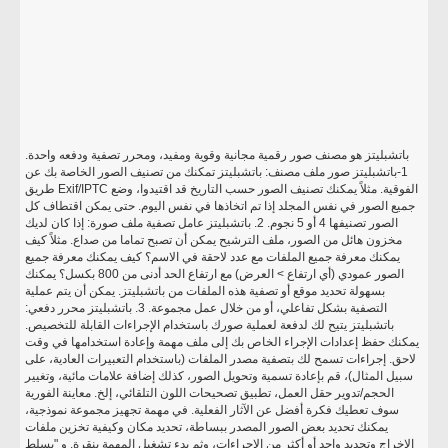
باتشبليتز هو مصنف صور رقمية مجانية وقوية ومفيد، ومحرر تصفية ودفعه واحدة.
1-باتشبليتز صور ملف مصنف: باتشبليتز تمكنك من تصنيف الصور الخاصة بك عن
طريق Exif/IPTC الفوقية. مثلاً يمكنك تصنيف الصور حسب التاريخ قد اقتيدوا، وضع
جميع الصور في نفس المجلد إذا تم اتخاذها في نفس اليوم. حتى يمكن اقتطاف كل
الصور تصنيفها 4 أو 5 نجوم. 2. باتشبليتز عامل تصفية ملف صورة: إذا كان لديك
مخزون هائل من الصور، ملف الترشيح يمكن أن تصبح تماما من صداع. مثلاً كيف
يمكنك معرفة جميع الملفات مع عدد لاحقة في الاسم؟ كيف يمكنك معرفة جميع
الصور عمودي (أي ارتفاع > العرض) مع ارتفاع الحد أدنى من 800 بكسل؟ يمكنك
بسهولة تحديد موقع أو تصفية هذه الملفات من باتشبليتز. يمكن أن يتم عملية
التصفية بشكل تفاعلي، أو من خلال عمل مجموعة. 3. باتشبليتز محرر دفعي:
باتشبليتز يتيح لك لدفعة لعملية صورك باستخدام الإجراءات القابلة للتخصيص.
يمكنك حفظ إعدادات الإجراء الخاص بك إلى ملف مهمة وإعادة استخدامها في وقت
لاحق. إجراءات تسمح لك بتصفية مصدر الملفات (باستخدام التعبيرات العادية، على
سبيل المثال)، قم بإعادة تسمية وتحويل الصور، كذلك إضافة علامات مائية، وتغيير
الحجم/تدوير حقل العمل، تطبيق تصحيحات اللون التلقائي، إلخ. معاينة الفورية
سوف تعطيك فكرة أفضل عن الآثار الفعلية. في مهمة تجهيز مجموعة نموذجية،
يمكنك تحديد بعض الصور المصدر ببساطة، تحديد مكان وكيفية تخزين ملفات
الإخراج وتحديد واحد أو أكثر من الإجراءات، وثم بدء تشغيل المهمة بنقرة. و "يسلط