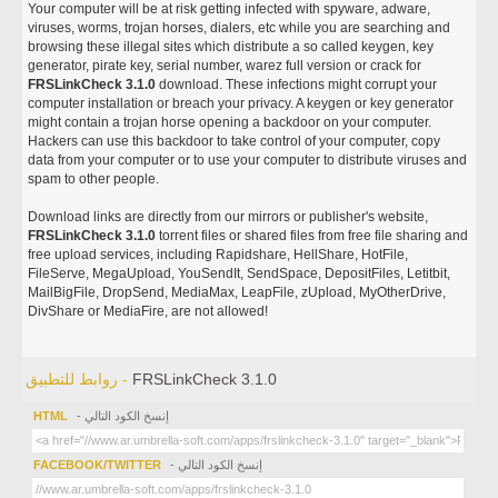
Your computer will be at risk getting infected with spyware, adware,
viruses, worms, trojan horses, dialers, etc while you are searching and
browsing these illegal sites which distribute a so called keygen, key
generator, pirate key, serial number, warez full version or crack for
FRSLinkCheck 3.1.0
download. These infections might corrupt your
computer installation or breach your privacy. A keygen or key generator
might contain a trojan horse opening a backdoor on your computer.
Hackers can use this backdoor to take control of your computer, copy
data from your computer or to use your computer to distribute viruses and
spam to other people.
Download links are directly from our mirrors or publisher's website,
FRSLinkCheck 3.1.0
torrent files or shared files from free file sharing and
free upload services, including Rapidshare, HellShare, HotFile,
FileServe, MegaUpload, YouSendIt, SendSpace, DepositFiles, Letitbit,
MailBigFile, DropSend, MediaMax, LeapFile, zUpload, MyOtherDrive,
DivShare or MediaFire, are not allowed!
FRSLinkCheck 3.1.0
روابط للتطبيق -
- إنسخ الكود التالي
HTML
- إنسخ الكود التالي
FACEBOOK/TWITTER