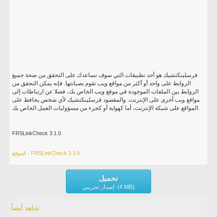
فرسلينكتشيك هو أحد تطبيقات التي سوف تساعدك على التحقق من صحة جميع
الروابط على واحد أو أكثر من مواقع ويب تقوم بصيانتها. فإنه يمكن التحقق من
الروابط بين الملفات الموجودة في موقع ويب الخاص بك، فضلا عن ارتباطات إلى
مواقع ويب أخرى على الإنترنت. والمقصود فرسلينكتشيك لأي شخص يحافظ على
المواقع على شبكة الإنترنت، أما كهواية أو كجزء من مسؤوليات العمل الخاص بك.
FRSLinkCheck 3.1.0
الموقع - FRSLinkCheck 3.1.0
تحميل
إصدار تجريبي (4 MB)
شاهد أيضاً