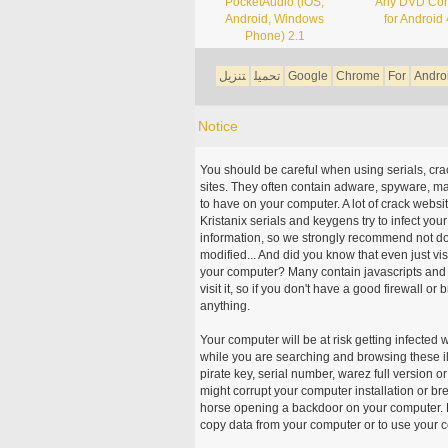
PocketAudio (iOS,
Any DVD Con
Android, Windows
for Android 
Phone) 2.1
Andro
For
Chrome
Google
تحميل
تنزيل
Notice
You should be careful when using serials, cr
sites. They often contain adware, spyware, mal
to have on your computer. A lot of crack webs
Kristanix serials and keygens try to infect you
information, so we strongly recommend not d
modified... And did you know that even just vi
your computer? Many contain javascripts and A
visit it, so if you don't have a good firewall 
anything.
Your computer will be at risk getting infected 
while you are searching and browsing these ill
pirate key, serial number, warez full version or
might corrupt your computer installation or br
horse opening a backdoor on your computer. H
copy data from your computer or to use your c