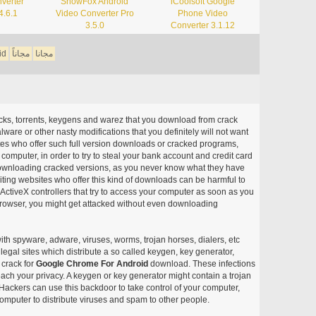
verter
SnowFox Android
iCoolsoft Google
4.6.1
Video Converter Pro
Phone Video
3.5.0
Converter 3.1.12
مجانا
مجاناً
id
acks, torrents, keygens and warez that you download from crack
ware or other nasty modifications that you definitely will not want
ites who offer such full version downloads or cracked programs,
r computer, in order to try to steal your bank account and credit card
ownloading cracked versions, as you never know what they have
siting websites who offer this kind of downloads can be harmful to
ctiveX controllers that try to access your computer as soon as you
or browser, you might get attacked without even downloading
with spyware, adware, viruses, worms, trojan horses, dialers, etc
egal sites which distribute a so called keygen, key generator,
 crack for
Google Chrome For Android
download. These infections
each your privacy. A keygen or key generator might contain a trojan
ackers can use this backdoor to take control of your computer,
omputer to distribute viruses and spam to other people.