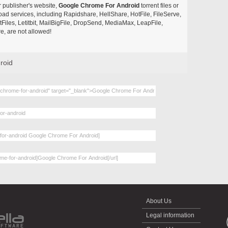
r publisher's website,
Google Chrome For Android
torrent files or
pload services, including Rapidshare, HellShare, HotFile, FileServe,
les, Letitbit, MailBigFile, DropSend, MediaMax, LeapFile,
, are not allowed!
roid
About Us
Legal information