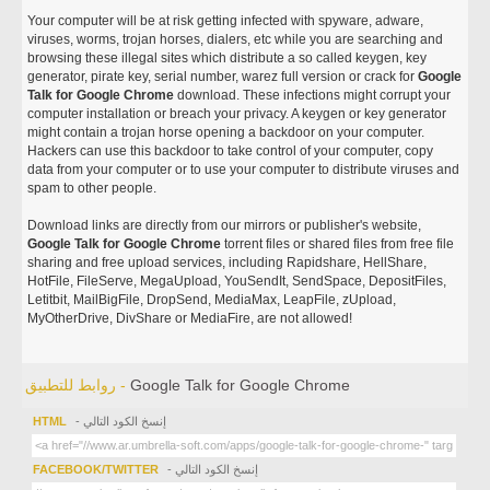
Your computer will be at risk getting infected with spyware, adware,
viruses, worms, trojan horses, dialers, etc while you are searching and
browsing these illegal sites which distribute a so called keygen, key
generator, pirate key, serial number, warez full version or crack for
Google
Talk for Google Chrome
download. These infections might corrupt your
computer installation or breach your privacy. A keygen or key generator
might contain a trojan horse opening a backdoor on your computer.
Hackers can use this backdoor to take control of your computer, copy
data from your computer or to use your computer to distribute viruses and
spam to other people.
Download links are directly from our mirrors or publisher's website,
Google Talk for Google Chrome
torrent files or shared files from free file
sharing and free upload services, including Rapidshare, HellShare,
HotFile, FileServe, MegaUpload, YouSendIt, SendSpace, DepositFiles,
Letitbit, MailBigFile, DropSend, MediaMax, LeapFile, zUpload,
MyOtherDrive, DivShare or MediaFire, are not allowed!
Google Talk for Google Chrome
روابط للتطبيق -
- إنسخ الكود التالي
HTML
- إنسخ الكود التالي
FACEBOOK/TWITTER