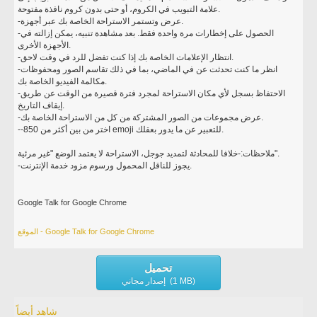
علامة التبويب في الكروم، أو حتى بدون كروم نافذة مفتوحة.
-عرض وتستمر الاستراحة الخاصة بك عبر أجهزة.
-الحصول على إخطارات مرة واحدة فقط. بعد مشاهدة تنبيه، يمكن إزالته في
الأجهزة الأخرى.
-انتظار الإعلامات الخاصة بك إذا كنت تفضل للرد في وقت لاحق.
-انظر ما كنت تحدثت عن في الماضي، بما في ذلك تقاسم الصور ومحفوظات
مكالمة الفيديو الخاصة بك.
-الاحتفاظ بسجل لأي مكان الاستراحة لمجرد فترة قصيرة من الوقت عن طريق
إيقاف التاريخ.
-عرض مجموعات من الصور المشتركة من كل من الاستراحة الخاصة بك.
--اختر من بين أكثر من 850 emoji للتعبير عن ما يدور بعقلك.
ملاحظات:-خلافا للمحادثة لتمديد جوجل، الاستراحة لا يعتمد الوضع "غير مرئية".
-يجوز للناقل المحمول ورسوم مزود خدمة الإنترنت.
Google Talk for Google Chrome
الموقع - Google Talk for Google Chrome
تحميل
إصدار مجاني (1 MB)
شاهد أيضاً