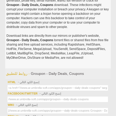
generator, pirate key, serial number, warez full version or crack for
Groupon - Daily Deals, Coupons
download. These infections might
corrupt your computer installation or breach your privacy. A keygen or key
generator might contain a trojan horse opening a backdoor on your
computer. Hackers can use this backdoor to take control of your
computer, copy data from your computer or to use your computer to
distribute viruses and spam to other people.
Download links are directly from our mirrors or publisher's website,
Groupon - Daily Deals, Coupons
torrent files or shared files from free file
sharing and free upload services, including Rapidshare, HellShare,
HotFile, FileServe, MegaUpload, YouSendIt, SendSpace, DepositFiles,
Letitbit, MailBigFile, DropSend, MediaMax, LeapFile, zUpload,
MyOtherDrive, DivShare or MediaFire, are not allowed!
Groupon - Daily Deals, Coupons
روابط للتطبيق -
- إنسخ الكود التالي
HTML
- إنسخ الكود التالي
FACEBOOK/TWITTER
- إنسخ الكود التالي
WIKI