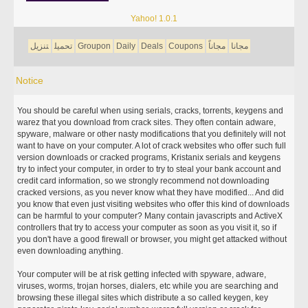
Yahoo! 1.0.1
مجانا
مجاناً
Coupons
Deals
Daily
Groupon
تحميل
تنزيل
Notice
You should be careful when using serials, cracks, torrents, keygens and
warez that you download from crack sites. They often contain adware,
spyware, malware or other nasty modifications that you definitely will not
want to have on your computer. A lot of crack websites who offer such full
version downloads or cracked programs, Kristanix serials and keygens
try to infect your computer, in order to try to steal your bank account and
credit card information, so we strongly recommend not downloading
cracked versions, as you never know what they have modified... And did
you know that even just visiting websites who offer this kind of downloads
can be harmful to your computer? Many contain javascripts and ActiveX
controllers that try to access your computer as soon as you visit it, so if
you don't have a good firewall or browser, you might get attacked without
even downloading anything.
Your computer will be at risk getting infected with spyware, adware,
viruses, worms, trojan horses, dialers, etc while you are searching and
browsing these illegal sites which distribute a so called keygen, key