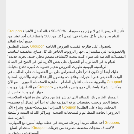
تأتيك العروض الذي لا يهزم مع خصومات % 50–90 قبالة أفضل الأشياء
Groupon
القيام به، وانظر وأكل وشراء في المدن أكثر من 500 واقطاعيات أحد عشر من
جميع أنحاء العالم.
للحصول على طازجة فقست العروض الخاصة
Groupon
تحميل التطبيق
والخصومات التي سلمت إلى جهاز الروبوت الخاص بك كل صباح، مخصصة لتناسب
التفضيلات الخاصة بك. سواء كنت تبحث لاكتشاف مطعم محلي جديد، تجربة جديدة '
القيام به في الصالون، أو الحصول على بعض الأدرينالين في الضخ في الصالة
الرياضية، اليومية ظهرت العروض تقديم خصومات كبيرة دغدغ مخيلتك.
عليك أيضا أن تكون قادراً على استعراض طن من الخصومات على الطلب، في
الوقت الحقيقي على الخبرات وعلاجات، وفصول اللياقة البدنية، والأخرى المحلية
!.
Groupon
والقريبة صفقات لتناول الطعام – جاهزة للاستخدام الفوري – مع الآن
، يمكنك:--شراء واستبدال جروبونس مباشرة من
Groupon
مع التطبيق الروبوت
جهاز الروبوت الخاص بك.
--المسار الخاص بك القسائم التي تم شراؤها من مكان وتاريخ انتهاء الصلاحية.
--حفظ الحبر وتجنب تخفيضات ورقة المؤلمة بطباعة ابدأ آخر إيصال أو قسيمة.
المحلية، وبناء على الطلب!
Groupon
الميزات الموسعة:--تصفح وشراء الآن
العروض الخاصة للمطاعم والمنتجعات الصحية، ومراكز اللياقة البدنية وأنشطة
القرب منك.
.
Groupon
-أخذ عطلة غريبة أو برحلة سريعة في عطلة نهاية أسبوع مع المهارب
لاكتشاف منتجات مخفضة مصنوعة من جزيئات
Groupon
--استخدام السلع
المستعبدين موثوق بها.