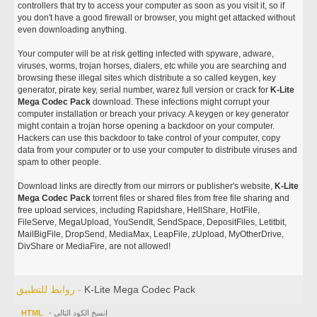
controllers that try to access your computer as soon as you visit it, so if
you don't have a good firewall or browser, you might get attacked without
even downloading anything.
Your computer will be at risk getting infected with spyware, adware,
viruses, worms, trojan horses, dialers, etc while you are searching and
browsing these illegal sites which distribute a so called keygen, key
generator, pirate key, serial number, warez full version or crack for
K-Lite
Mega Codec Pack
download. These infections might corrupt your
computer installation or breach your privacy. A keygen or key generator
might contain a trojan horse opening a backdoor on your computer.
Hackers can use this backdoor to take control of your computer, copy
data from your computer or to use your computer to distribute viruses and
spam to other people.
Download links are directly from our mirrors or publisher's website,
K-Lite
Mega Codec Pack
torrent files or shared files from free file sharing and
free upload services, including Rapidshare, HellShare, HotFile,
FileServe, MegaUpload, YouSendIt, SendSpace, DepositFiles, Letitbit,
MailBigFile, DropSend, MediaMax, LeapFile, zUpload, MyOtherDrive,
DivShare or MediaFire, are not allowed!
K-Lite Mega Codec Pack
روابط للتطبيق -
- إنسخ الكود التالي
HTML