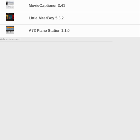
MovieCaptioner 3.41
Little AlterBoy 5.3.2
A73 Piano Station 1.1.0
Advertisement