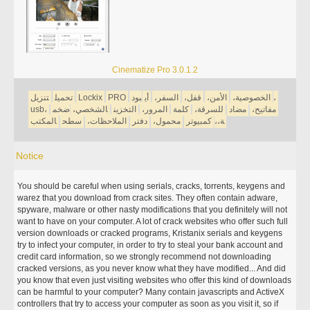
Cinematize Pro 3.0.1.2
بود،
الخصوصية،
الأمن،
قفل،
السفر،
أي
PRO
Lockix
تحميل
تنزيل
مفاتيح،
مضاد
للسرقة،
كلمة
المرور،
التخزين
الشخصي،
ضخم
usb،
ة،،
كمبيوتر
محمول،
دفتر
الملاحظات،
سطح
المكتب
Notice
You should be careful when using serials, cracks, torrents, keygens and
warez that you download from crack sites. They often contain adware,
spyware, malware or other nasty modifications that you definitely will not
want to have on your computer. A lot of crack websites who offer such full
version downloads or cracked programs, Kristanix serials and keygens
try to infect your computer, in order to try to steal your bank account and
credit card information, so we strongly recommend not downloading
cracked versions, as you never know what they have modified... And did
you know that even just visiting websites who offer this kind of downloads
can be harmful to your computer? Many contain javascripts and ActiveX
controllers that try to access your computer as soon as you visit it, so if