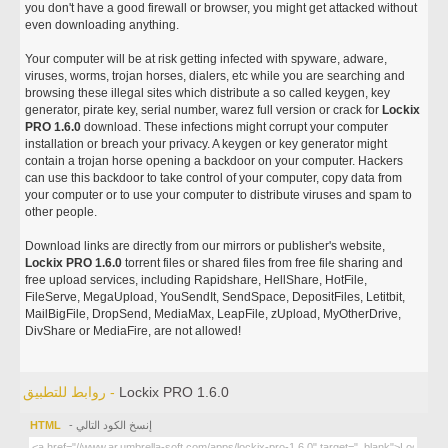
you don't have a good firewall or browser, you might get attacked without
even downloading anything.
Your computer will be at risk getting infected with spyware, adware,
viruses, worms, trojan horses, dialers, etc while you are searching and
browsing these illegal sites which distribute a so called keygen, key
generator, pirate key, serial number, warez full version or crack for
Lockix
PRO 1.6.0
download. These infections might corrupt your computer
installation or breach your privacy. A keygen or key generator might
contain a trojan horse opening a backdoor on your computer. Hackers
can use this backdoor to take control of your computer, copy data from
your computer or to use your computer to distribute viruses and spam to
other people.
Download links are directly from our mirrors or publisher's website,
Lockix PRO 1.6.0
torrent files or shared files from free file sharing and
free upload services, including Rapidshare, HellShare, HotFile,
FileServe, MegaUpload, YouSendIt, SendSpace, DepositFiles, Letitbit,
MailBigFile, DropSend, MediaMax, LeapFile, zUpload, MyOtherDrive,
DivShare or MediaFire, are not allowed!
Lockix PRO 1.6.0
روابط للتطبيق -
- إنسخ الكود التالي
HTML