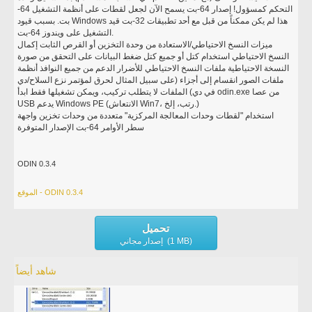
التحكم كمسؤول! إصدار 64-بت يسمح الآن لجعل لقطات على أنظمة التشغيل 64-
بت. بسبب قيود Windows هذا لم يكن ممكناً من قبل مع أحد تطبيقات 32-بت قيد
التشغيل على ويندوز 64-بت.
ميزات النسخ الاحتياطي/الاستعادة من وحدة التخزين أو القرص الثابت إكمال
النسخ الاحتياطي استخدام كتل أو جميع كتل ضغط البيانات على التحقق من صورة
النسخة الاحتياطية ملفات النسخ الاحتياطي للأضرار الدعم من جميع النوافذ أنظمة
ملفات الصور انقسام إلى أجزاء (على سبيل المثال لحرق لمؤتمر نزع السلاح/دي
في دي) الملفات لا يتطلب تركيب، ويمكن تشغيلها فقط ابدأ odin.exe من عصا
USB يدعم Windows PE (الانتعاش Win7، رتب، إلخ.)
استخدام "لقطات وحدات المعالجة المركزية" متعددة من وحدات تخزين واجهة
سطر الأوامر 64-بت الإصدار المتوفرة
ODIN 0.3.4
الموقع - ODIN 0.3.4
تحميل
إصدار مجاني (1 MB)
شاهد أيضاً