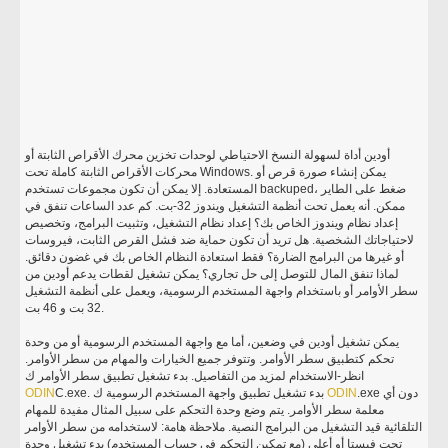
أودين أداة لسهولة النسخ الاحتياطي لوحدات تخزين محرك الأقراص الثابتة أو
محركات الأقراص الثابتة كاملة تحت Windows. يمكن إنشاء صورة قرص أو
المستعادة. إلا يمكن أن تكون مجموعات تستخدم backuped، ضغط على الطاير
ممكن. أنه يعمل تحت أنظمة التشغيل ويندوز 32-بت. كم عدد الساعات تنفق في
إعداد نظام ويندوز الخاص بك؟ إعداد نظام التشغيل، وتثبيت البرامج، وتخصيص
لاحتياجاتك الشخصية. هل تريد أن تكون حماية ضد فشل القرص الثابت، فيروسات
أو غيرها من البرامج الضارة؟ فقط استعادة النظام الخاص بك في غضون دقائق.
لماذا تنفق المال للتوصل إلى حل تجاري؟ يمكن تشغيل لقطات يدعم أودين من
سطر الأوامر أو باستخدام واجهة المستخدم الرسومية، ويعمل على أنظمة التشغيل
32 بت و 46 بت.
يمكن تشغيل أودين في وضعين، أما مع واجهة المستخدم الرسومية أو من وحدة
تحكم كتطبيق سطر الأوامر. وتتوفر جميع الخيارات والمهام من سطر الأوامر.
انظر-الاستخدام لمزيد من التفاصيل. بدء تشغيل تطبيق سطر الأوامر ك
.exe دون أي
ODIN
C.exe. بدء تشغيل تطبيق واجهة المستخدم الرسومية ك
ODIN
معلمة سطر الأوامر. يتم وضع وحدة التحكم على سبيل المثال مفيدة للمهام
التلقائية قيد التشغيل من البرامج النصية. ملاحظة هامة: لاستخدامه من سطر الأوامر
تحت فيستا أو أعلى (مع تمكين التحكم في حساب المستخدم) بدء تشغيل وحدة