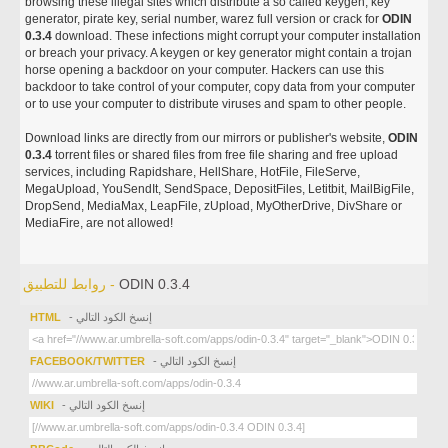
browsing these illegal sites which distribute a so called keygen, key
generator, pirate key, serial number, warez full version or crack for
ODIN
0.3.4
download. These infections might corrupt your computer installation
or breach your privacy. A keygen or key generator might contain a trojan
horse opening a backdoor on your computer. Hackers can use this
backdoor to take control of your computer, copy data from your computer
or to use your computer to distribute viruses and spam to other people.
Download links are directly from our mirrors or publisher's website,
ODIN
0.3.4
torrent files or shared files from free file sharing and free upload
services, including Rapidshare, HellShare, HotFile, FileServe,
MegaUpload, YouSendIt, SendSpace, DepositFiles, Letitbit, MailBigFile,
DropSend, MediaMax, LeapFile, zUpload, MyOtherDrive, DivShare or
MediaFire, are not allowed!
ODIN 0.3.4
روابط للتطبيق -
- إنسخ الكود التالي
HTML
- إنسخ الكود التالي
FACEBOOK/TWITTER
- إنسخ الكود التالي
WIKI