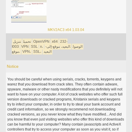
MKV2AC3 x64 1.03.04
232-
x64
OpenVPN
تحميل
تنزيل
الوصول
البعيد،
موقع-إلى-
x،
SSL
VPN
I003
البعيد
SSL،
VPN،
موقع،
Notice
You should be careful when using serials, cracks, torrents, keygens and
warez that you download from crack sites. They often contain adware,
spyware, malware or other nasty modifications that you definitely will not
want to have on your computer. A lot of crack websites who offer such full
version downloads or cracked programs, Kristanix serials and keygens
try to infect your computer, in order to try to steal your bank account and
credit card information, so we strongly recommend not downloading
cracked versions, as you never know what they have modified... And did
you know that even just visiting websites who offer this kind of downloads
can be harmful to your computer? Many contain javascripts and ActiveX
controllers that try to access your computer as soon as you visit it, so if