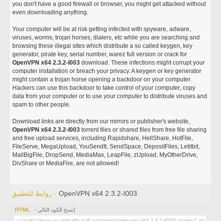
you don't have a good firewall or browser, you might get attacked without
even downloading anything.
Your computer will be at risk getting infected with spyware, adware,
viruses, worms, trojan horses, dialers, etc while you are searching and
browsing these illegal sites which distribute a so called keygen, key
generator, pirate key, serial number, warez full version or crack for
OpenVPN x64 2.3.2-I003
download. These infections might corrupt your
computer installation or breach your privacy. A keygen or key generator
might contain a trojan horse opening a backdoor on your computer.
Hackers can use this backdoor to take control of your computer, copy
data from your computer or to use your computer to distribute viruses and
spam to other people.
Download links are directly from our mirrors or publisher's website,
OpenVPN x64 2.3.2-I003
torrent files or shared files from free file sharing
and free upload services, including Rapidshare, HellShare, HotFile,
FileServe, MegaUpload, YouSendIt, SendSpace, DepositFiles, Letitbit,
MailBigFile, DropSend, MediaMax, LeapFile, zUpload, MyOtherDrive,
DivShare or MediaFire, are not allowed!
OpenVPN x64 2.3.2-I003
روابط للتطبيق -
- إنسخ الكود التالي
HTML