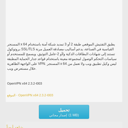
المسنجر x 64 يطبق التفتيش الموقعي طبقة 2 أو 3 تمديد شبكة آمنة باستخدام
بروتوكول SSL/TLS القياسية في الصناعة، يدعم أساليب مصادقة العميل مرنة
تستند إلى شهادات البطاقات الذكية و/أو 2-عامل التوثيق، ويسمح للمستخدم أو
سياسات التحكم الوصول لمجموعة معينة باستخدام قواعد جدار الحماية المطبقة
على الواجهة الظاهرية VPN. المسنجر x 64 ليس وكيل تطبيق ويب ولا تعمل من
خلال مستعرض ويب.
OpenVPN x64 2.3.2-I003
الموقع - OpenVPN x64 2.3.2-I003
تحميل
إصدار مجاني (1 MB)
شاهد أيضاً