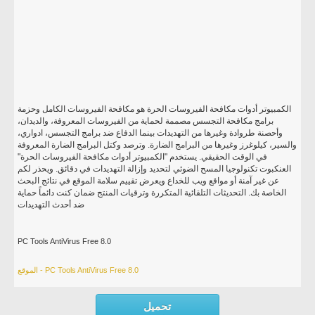
الكمبيوتر أدوات مكافحة الفيروسات الحرة هو مكافحة الفيروسات الكامل وحزمة
برامج مكافحة التجسس مصممة لحماية من الفيروسات المعروفة، والديدان،
وأحصنة طروادة وغيرها من التهديدات بينما الدفاع ضد برامج التجسس، ادواري،
والسير، كيلوغرز وغيرها من البرامج الضارة. وترصد وكتل البرامج الضارة المعروفة
في الوقت الحقيقي. يستخدم "الكمبيوتر أدوات مكافحة الفيروسات الحرة"
العنكبوت تكنولوجيا المسح الضوئي لتحديد وإزالة التهديدات في دقائق. ويحذر لكم
عن غير آمنة أو مواقع ويب للخداع ويعرض تقييم سلامة الموقع في نتائج البحث
الخاصة بك. التحديثات التلقائية المتكررة وترقيات المنتج ضمان كنت دائماً حماية
ضد أحدث التهديدات
PC Tools AntiVirus Free 8.0
الموقع - PC Tools AntiVirus Free 8.0
تحميل