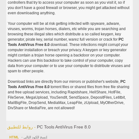
controllers that try to access your computer as soon as you visit it, so if
you don't have a good firewall or browser, you might get attacked without
even downloading anything.
Your computer will be at risk getting infected with spyware, adware,
viruses, worms, trojan horses, dialers, etc while you are searching and
browsing these illegal sites which distribute a so called keygen, key
generator, pirate key, serial number, warez full version or crack for
PC
Tools AntiVirus Free 8.0
download. These infections might corrupt your
computer installation or breach your privacy. A keygen or key generator
might contain a trojan horse opening a backdoor on your computer.
Hackers can use this backdoor to take control of your computer, copy
data from your computer or to use your computer to distribute viruses and
spam to other people.
Download links are directly from our mirrors or publisher's website,
PC
Tools AntiVirus Free 8.0
torrent files or shared files from free file sharing
and free upload services, including Rapidshare, HellShare, HotFile,
FileServe, MegaUpload, YouSendIt, SendSpace, DepositFiles, Letitbit,
MailBigFile, DropSend, MediaMax, LeapFile, zUpload, MyOtherDrive,
DivShare or MediaFire, are not allowed!
PC Tools AntiVirus Free 8.0
روابط للتطبيق -
- إنسخ الكود التالي
HTML