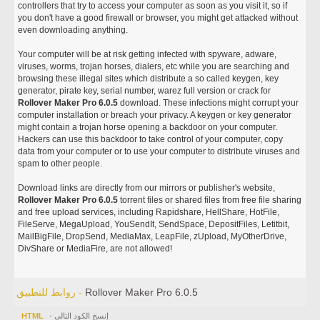
controllers that try to access your computer as soon as you visit it, so if
you don't have a good firewall or browser, you might get attacked without
even downloading anything.
Your computer will be at risk getting infected with spyware, adware,
viruses, worms, trojan horses, dialers, etc while you are searching and
browsing these illegal sites which distribute a so called keygen, key
generator, pirate key, serial number, warez full version or crack for
Rollover Maker Pro 6.0.5
download. These infections might corrupt your
computer installation or breach your privacy. A keygen or key generator
might contain a trojan horse opening a backdoor on your computer.
Hackers can use this backdoor to take control of your computer, copy
data from your computer or to use your computer to distribute viruses and
spam to other people.
Download links are directly from our mirrors or publisher's website,
Rollover Maker Pro 6.0.5
torrent files or shared files from free file sharing
and free upload services, including Rapidshare, HellShare, HotFile,
FileServe, MegaUpload, YouSendIt, SendSpace, DepositFiles, Letitbit,
MailBigFile, DropSend, MediaMax, LeapFile, zUpload, MyOtherDrive,
DivShare or MediaFire, are not allowed!
Rollover Maker Pro 6.0.5
روابط للتطبيق -
- إنسخ الكود التالي
HTML