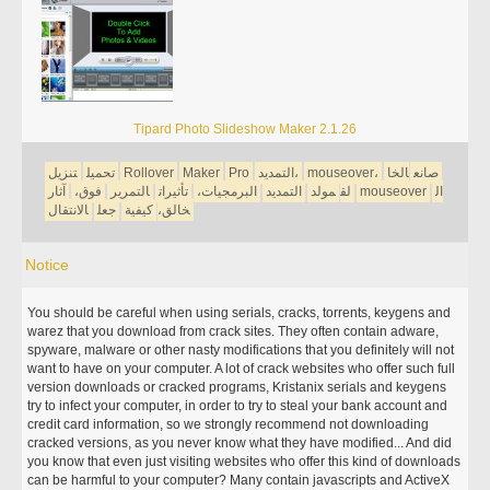
Tipard Photo Slideshow Maker 2.1.26
صانع
الخا
mouseover،
التمديد،
Pro
Maker
Rollover
تحميل
تنزيل
ال
mouseover
لق
مولد
التمديد
البرمجيات،
تأثيرات
التمرير
فوق،
آثار
خالق،
كيفية
جعل
الانتقال
Notice
You should be careful when using serials, cracks, torrents, keygens and
warez that you download from crack sites. They often contain adware,
spyware, malware or other nasty modifications that you definitely will not
want to have on your computer. A lot of crack websites who offer such full
version downloads or cracked programs, Kristanix serials and keygens
try to infect your computer, in order to try to steal your bank account and
credit card information, so we strongly recommend not downloading
cracked versions, as you never know what they have modified... And did
you know that even just visiting websites who offer this kind of downloads
can be harmful to your computer? Many contain javascripts and ActiveX