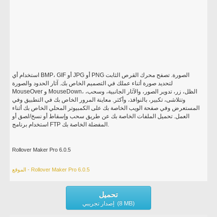
استخدام أي BMP، GIF أو JPG أو PNG الصورة. تصفح محرك القرص الثابت
لتحديد صورة أثناء عملك في التصميم الخاص بك. آثار الحدود والصورة
MouseOver و MouseDown، الظل، زر، تدوير الصور، والآثار الجانبية، وسحب،
وتتلاشى، تكبير، بالنوافذ، وأكثر. معاينة المرور الخاص بك في التطبيق وفي
المستعرض وفي صفحة الويب الخاصة بك على الكمبيوتر المحلي الخاص بك أثناء
العمل. تحميل الملفات الخاصة بك عن طريق سحب وإسقاط أو نسخ/لصق أو
استخدام برنامج FTP المفضلة الخاصة بك.
Rollover Maker Pro 6.0.5
الموقع - Rollover Maker Pro 6.0.5
تحميل
إصدار تجريبي (8 MB)