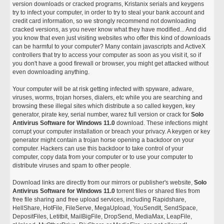
version downloads or cracked programs, Kristanix serials and keygens
try to infect your computer, in order to try to steal your bank account and
credit card information, so we strongly recommend not downloading
cracked versions, as you never know what they have modified... And did
you know that even just visiting websites who offer this kind of downloads
can be harmful to your computer? Many contain javascripts and ActiveX
controllers that try to access your computer as soon as you visit it, so if
you don't have a good firewall or browser, you might get attacked without
even downloading anything.
Your computer will be at risk getting infected with spyware, adware,
viruses, worms, trojan horses, dialers, etc while you are searching and
browsing these illegal sites which distribute a so called keygen, key
generator, pirate key, serial number, warez full version or crack for
Solo
Antivirus Software for Windows 11.0
download. These infections might
corrupt your computer installation or breach your privacy. A keygen or key
generator might contain a trojan horse opening a backdoor on your
computer. Hackers can use this backdoor to take control of your
computer, copy data from your computer or to use your computer to
distribute viruses and spam to other people.
Download links are directly from our mirrors or publisher's website,
Solo
Antivirus Software for Windows 11.0
torrent files or shared files from
free file sharing and free upload services, including Rapidshare,
HellShare, HotFile, FileServe, MegaUpload, YouSendIt, SendSpace,
DepositFiles, Letitbit, MailBigFile, DropSend, MediaMax, LeapFile,