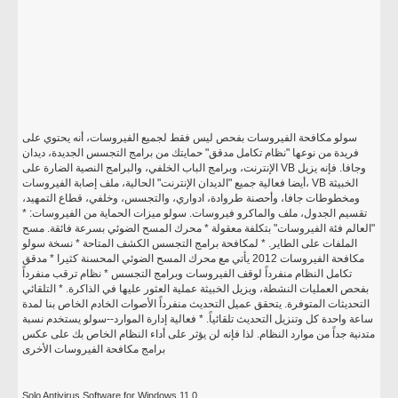
سولو مكافحة الفيروسات بفحص ليس فقط لجميع الفيروسات، أنه يحتوي على
فريدة من نوعها "نظام تكامل مدقق" حمايتك من برامج التجسس الجديدة، ديدان
الإنترنت، وبرامج الباب الخلفي، والبرامج النصية الضارة على VB وجافا. فإنه يزيل
أيضا فعالية جميع "الديدان الإنترنت" الحالية، ملف إصابة الفيروسات، VB الخبيثة
ومخطوطات جافا، وأحصنة طروادة، ادواري، والتجسس، وخلفي، قطاع التمهيد،
تقسيم الجدول، ملف والماكرو فيروسات. سولو ميزات الحماية من الفيروسات: *
"العالم فئة الفيروسات" بتكلفة معقولة * محرك المسح الضوئي بسرعة فائقة. مسح
الملفات على الطاير. * لمكافحة برامج التجسس الكشف المتاحة * نسخة سولو
مكافحة الفيروسات 2012 يأتي مع محرك المسح الضوئي المحسنة كثيرا * مدقق
تكامل النظام منفرداً لوقف الفيروسات وبرامج التجسس * نظام ترقب منفرداً
بفحص العمليات النشطة، ويزيل الخبيثة عملية العثور عليها في الذاكرة. * التلقائي
التحديثات المتوفرة. يتحقق عميل التحديث منفرداً الأصوات الخادم الخاص بنا لمدة
ساعة واحدة كل وتنزيل التحديث تلقائياً. * فعالية إدارة الموارد--سولو يستخدم نسبة
متدنية جداً من موارد النظام. لذا فإنه لن يؤثر على أداء النظام الخاص بك على عكس
برامج مكافحة الفيروسات الأخرى
Solo Antivirus Software for Windows 11.0