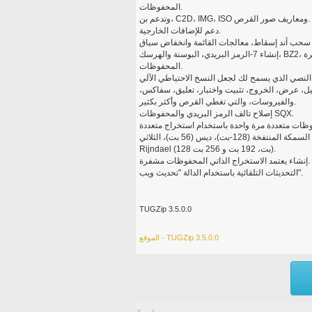
المحفوظات.
وتدعم بن، C2D، IMG، ISO ومعاريف صور القرص.
دعم للإضافات الخارجية.
إنشاء 7-الرمز البريدي، البوسنة والهرسك، BZ2، كاب، جرة، LHA (لزة)، SQX، القطران وتغز، YZ1 والرمز البريدي
المحفوظات.
يل، عرض، الخروج، تثبيت واختبار، تعليق، سفاكس،
والفيروسات، والتي تغطي القرص وأكثر بكثير.
إصلاح تالف الرمز البريدي والمحفوظات SQX.
تشفير المحفوظات باستخدام خوارزميات مختلفة 6. السمكة المنتفخة (128-بت)، ديس (56 بت)، الثلاثي DES (168-بت) و
Rijndael (128 بت، 192 بت و 256 بت).
إنشاء يعتمد الاستخراج الذاتي المحفوظات مشفرة.
التحديثات التلقائية باستخدام الدالة "تحديث ويب".
TUGZip 3.5.0.0
الموقع - TUGZip 3.5.0.0