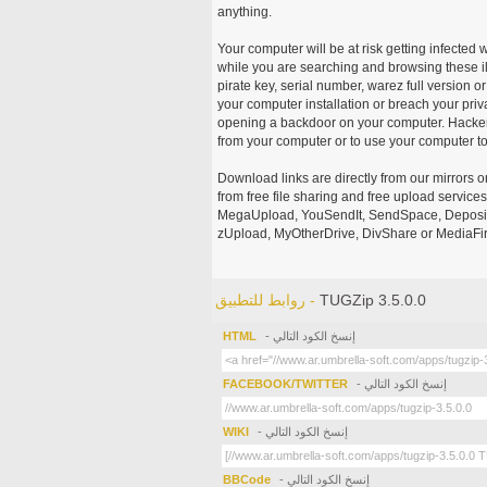
anything.
Your computer will be at risk getting infected 
while you are searching and browsing these ill
pirate key, serial number, warez full version or
your computer installation or breach your priv
opening a backdoor on your computer. Hackers
from your computer or to use your computer to
Download links are directly from our mirrors o
from free file sharing and free upload service
MegaUpload, YouSendIt, SendSpace, DepositFi
zUpload, MyOtherDrive, DivShare or MediaFire
TUGZip 3.5.0.0
روابط للتطبيق -
- إنسخ الكود التالي
HTML
- إنسخ الكود التالي
FACEBOOK/TWITTER
- إنسخ الكود التالي
WIKI
- إنسخ الكود التالي
BBCode