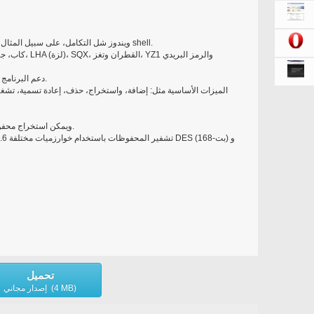
ويندوز شل التكامل، على سبيل المثال سحب آند إسقاط، معالجات القائمة وانخفاض سياق shell.
دعم البرنامج النصي الذي يسمح لك لجعل النسخ الاحتياطي الآلي.
الميزات الأساسية مثل: إضافة، واستخراج، حذف، إعادة تسمية، تشغ
ويمكن استخراج محفوظات متعددة مرة واحدة باستخدام استخراج متعددة.
تحميل
إصدار مجاني (4 MB)