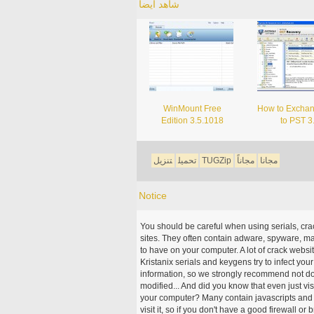
شاهد أيضاً
WinMount Free
How to Excha
Edition 3.5.1018
to PST 3
مجانا
مجاناً
TUGZip
تحميل
تنزيل
Notice
You should be careful when using serials, cr
sites. They often contain adware, spyware, mal
to have on your computer. A lot of crack webs
Kristanix serials and keygens try to infect you
information, so we strongly recommend not d
modified... And did you know that even just vi
your computer? Many contain javascripts and A
visit it, so if you don't have a good firewall 