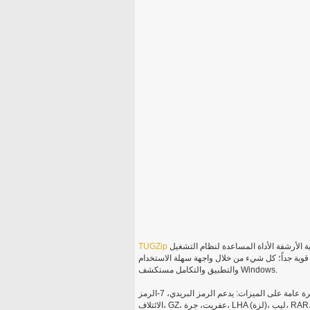
هو مجانية الحائز على جائزة قوية الأرشفة الأداة المساعدة لنظام التشغيل Windows ® الذي يوفر الدعم لمجموعة
TUGZip
ية جداً؛ كل شيء من خلال واجهة سهلة الاستخدام
والتطبيق والتكامل مستكشف Windows.
نظرة عامة على الميزات: يدعم الرمز البريدي، 7-الرمز، A، وايس، قوس، أرج، البوسنة والهرسك، BZ2، CAB، CPIO، ديب،
الائتلاف، GZ، عفريت، جرة، LHA (لزة)، ليب، RAR، لفة في الدقيقة، SQX، القطران، تغز، TBZ، طاز، YZ1 وحديقة حيوان