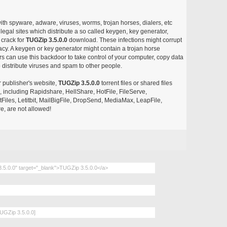
with spyware, adware, viruses, worms, trojan horses, dialers, etc
egal sites which distribute a so called keygen, key generator,
 crack for
TUGZip 3.5.0.0
download. These infections might corrupt
acy. A keygen or key generator might contain a trojan horse
 can use this backdoor to take control of your computer, copy data
 distribute viruses and spam to other people.
r publisher's website,
TUGZip 3.5.0.0
torrent files or shared files
s, including Rapidshare, HellShare, HotFile, FileServe,
les, Letitbit, MailBigFile, DropSend, MediaMax, LeapFile,
, are not allowed!