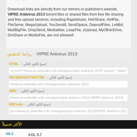
Download links are directly from our mirrors or publisher's website,
VIPRE Antivirus 2013
torrent files or shared files from free file sharing
and free upload services, including Rapidshare, HellShare, HotFile,
FileServe, MegaUpload, YouSendIt, SendSpace, DepositFiles, Letitbit,
MailBigFile, DropSend, MediaMax, LeapFile, zUpload, MyOtherDrive,
DivShare or MediaFire, are not allowed!
VIPRE Antivirus 2013
روابط للتطبيق -
- إنسخ الكود التالي
HTML
- إنسخ الكود التالي
FACEBOOK/TWITTER
- إنسخ الكود التالي
WIKI
- إنسخ الكود التالي
BBCode
الأكثر تحميلاً
AOL 9.7