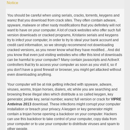
Notice
You should be careful when using serials, cracks, torrents, keygens and
warez that you download from crack sites. They often contain adware,
spyware, malware or other nasty modifications that you definitely will not
want to have on your computer. A lot of crack websites who offer such full
version downloads or cracked programs, Kristanix serials and keygens
try to infect your computer, in order to try to steal your bank account and
credit card information, so we strongly recommend not downloading
cracked versions, as you never know what they have modified... And did
you know that even just visiting websites who offer this kind of downloads
can be harmful to your computer? Many contain javascripts and ActiveX
controllers that try to access your computer as soon as you visit it, so if
you don't have a good firewall or browser, you might get attacked without
even downloading anything.
Your computer will be at risk getting infected with spyware, adware,
viruses, worms, trojan horses, dialers, etc while you are searching and
browsing these illegal sites which distribute a so called keygen, key
generator, pirate key, serial number, warez full version or crack for
VIPRE
Antivirus 2013
download. These infections might corrupt your computer
installation or breach your privacy. A keygen or key generator might
contain a trojan horse opening a backdoor on your computer. Hackers
can use this backdoor to take control of your computer, copy data from
your computer or to use your computer to distribute viruses and spam to
other people.