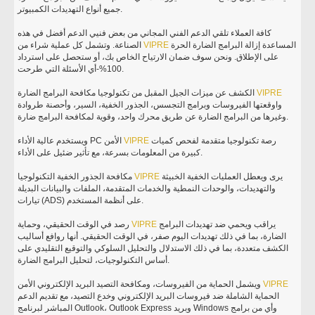
جميع أنواع التهديدات الكمبيوتر.
كافة العملاء تلقي الدعم الفني المجاني من بعض فنيي الدعم أفضل في هذه
المساعدة إزالة البرامج الضارة الحرة
VIPRE
الصناعة. وتشمل كل عملية شراء من
على الإطلاق. ونحن سوف ضمان الارتياح الخاص بك، أو ستحصل على استرداد
100%-أي الأسئلة التي طرحت.
VIPRE
الكشف عن ميزات الجيل المقبل من تكنولوجيا مكافحة البرامج الضارة
واوقعتها الفيروسات وبرامج التجسس، الجذور الخفية، السير، وأحصنة طروادة
وغيرها من البرامج الضارة عن طريق محرك واحد، وقوية لمكافحة البرامج ضارة.
رصة تكنولوجيا متقدمة لفحص كميات
VIPRE
ويستخدم عالية الأداء PC الأمن
كبيرة من المعلومات بسرعة، مع تأثير ضئيل على الأداء.
يرى ويعطل العمليات الخفية الخبيثة
VIPRE
مكافحة الجذور الخفية التكنولوجيا
والتهديدات، والوحدات النمطية والخدمات المتقدمة، الملفات والبيانات البديلة
تيارات (ADS) على أنظمة المستخدم.
يراقب ويحمي ضد تهديدات البرامج
VIPRE
رصد في الوقت الحقيقي، وحماية
الضارة، بما في ذلك تهديدات اليوم صفر، في الوقت الحقيقي. أنها روافع أساليب
الكشف متعددة، بما في ذلك الاستدلال والتحليل السلوكي والتوقيع التقليدي على
أساس التكنولوجيات، لتحليل البرامج الضارة.
VIPRE
ويشمل الحماية من الفيروسات، ومكافحة التصيد البريد الإلكتروني الأمن
الحماية الشاملة ضد فيروسات البريد الإلكتروني وخدع التصيد، مع تقديم الدعم
المباشر لبرنامج Outlook، Outlook Express وبريد Windows وأي من برامج