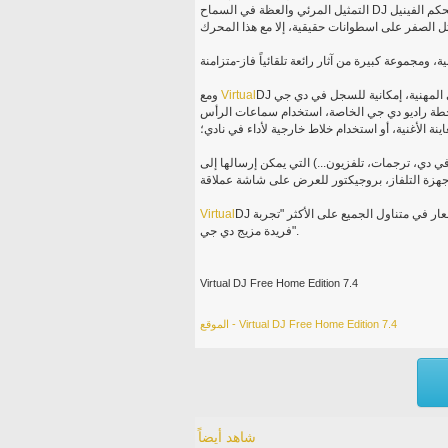
التمثيل المرئي والعظة في السماح DJ نرى بوضوح هيكل الأغنية، ولم يفاجأ بها الشوط الأول. وسوف تتيح لك التحكم الفينيل
DJ لمجموعة كبيرة من الجلد واجهات تلائم الجميع من المبتدئين إلى دي جي المهنية، إمكانية للسجل في دي جي
Virtual
ومع
حطة راديو دي جي الخاصة، استخدام سماعات الرأس
 دي، ترجمات، تلفزيون...) التي يمكن إرسالها إلى
DJ يجلب كل ذلك وأكثر من ذلك دي جي في آخر طريقة سهلة الاستخدام وأسعار في متناول الجميع على الأكثر "تجربة
Virtual
فريدة مزيج دي جي".
Virtual DJ Free Home Edition 7.4
الموقع - Virtual DJ Free Home Edition 7.4
شاهد أيضاً