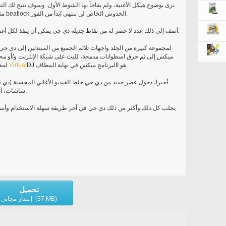
مثل الصفر على اسطوانات حقيقية، إلا مع هذا المحرك beatlock الخدوش الخاص لن تنتهي ابدأ من الفوز.
أضف إلى ذلك عدد لا حصر له من نقاط جديلة دي جي يمكن أن ينقذ لكل أغنية، ومجموعة كبيرة من آثار رائعة تلقائياً فاز-متزامنة.
ميكس إلى ثم حرق اسطوانات مدمجة، للبث على شبكة الإنترنت و/أو م
DJ هو االبرنامج ميكس في نهاية المطاف.
Virtual
لمعاينة الأغنية، أو استخدام خلاط خارجية لأداء في نادي؛
أخيرا، دخول عصر جديد من دي جي خلط الفيديو الأغاني المحسنة (دي في
شاشات، أجهزة التلفاز، بروجيكتور للعرض على شاشة عملاقة.
تحميل
إصدار مجاني (37 MB)