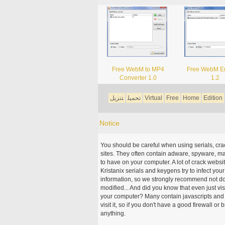
Free WebM to MP4
Free WebM E
Converter 1.0
1.2
Edition
Home
Free
Virtual
تحميل
تنزيل
Notice
You should be careful when using serials, cr
sites. They often contain adware, spyware, mal
to have on your computer. A lot of crack webs
Kristanix serials and keygens try to infect you
information, so we strongly recommend not d
modified... And did you know that even just vi
your computer? Many contain javascripts and A
visit it, so if you don't have a good firewall 
anything.