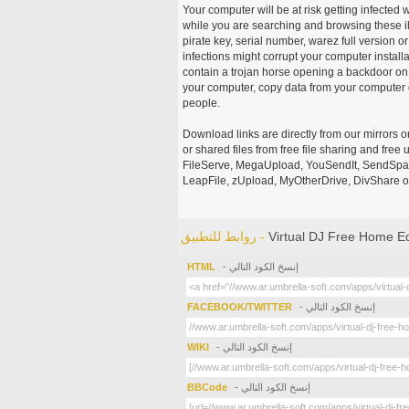
Your computer will be at risk getting infected 
while you are searching and browsing these ill
pirate key, serial number, warez full version or
infections might corrupt your computer install
contain a trojan horse opening a backdoor on 
your computer, copy data from your computer o
people.
Download links are directly from our mirrors o
or shared files from free file sharing and fre
FileServe, MegaUpload, YouSendIt, SendSpace
LeapFile, zUpload, MyOtherDrive, DivShare or
Virtual DJ Free Home Ed
روابط للتطبيق -
- إنسخ الكود التالي
HTML
- إنسخ الكود التالي
FACEBOOK/TWITTER
- إنسخ الكود التالي
WIKI
- إنسخ الكود التالي
BBCode