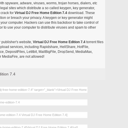
with spyware, adware, viruses, worms, trojan horses, dialers, etc
egal sites which distribute a so called keygen, key generator,
 crack for
Virtual DJ Free Home Edition 7.4
download. These
ation or breach your privacy. A keygen or key generator might
your computer. Hackers can use this backdoor to take control of
r to use your computer to distribute viruses and spam to other
r publisher's website,
Virtual DJ Free Home Edition 7.4
torrent files
e upload services, including Rapidshare, HellShare, HotFile,
, DepositFiles, Letitbit, MailBigFile, DropSend, MediaMax,
 MediaFire, are not allowed!
ition 7.4