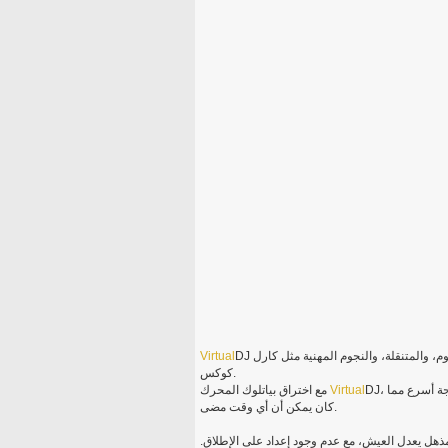
DJ هو سخونة الصوت والفيديو برامج الخلط، واستهداف دجس من غرفة النوم، والمتنقلة، والنجوم المهنية مثل كارل
Virtual
كوكس.
DJ، سوف يبقى دائماً في الأغاني في الفوز، ويعمل دي جي أعمالهم يمزج بدرجة أسرع مما
Virtual
مع اختراق بياتلوك المحرك
كان يمكن أن أي وقت مضى.
مذهل يعدل العيش، مع عدم وجود إعداد على الإطلاق.