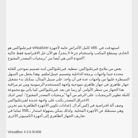
فيرتثلبواكس هو virtualizer كامل الأغراض عامة لأجهزة x86. استهدفت في
الخادم، وسطح المكتب واستخدام جزءا لا يتجزأ، هو الآن حل الافتراضية فقط عالية
الجودة التي هي أيضا من "برمجيات المصدر المفتوح".
بعض من ملامح فيرتثلبواكس: نمطية. فيرتثلبواكس لديه تصميم نموذجي للغاية
محددة جيدا واجهات برمجة الداخلية وتصميم عميل/ملقم. وهذا يجعل من السهل
السيطرة عليها من واجهات عدة في أن واحد: على سبيل المثال، يمكنك بدء تشغيل
جهاز ظاهري في جهاز ظاهري نموذجية واجهة المستخدم الرسومية ومن ثم مراقبة
هذا الجهاز من سطر الأوامر، أو ربما عن بعد. فيرتثلبواكس كما يأتي مع مجموعة
كاملة تطوير البرمجيات: على الرغم من أنها "برمجيات المصدر المفتوح"، ليس لديك
الاختراق المصدر يكتب على واجهة جديدة لفيرتثلبواكس.
وصف آلة افتراضية في إكس أم ال. إعدادات تكوين الأجهزة الظاهرية يتم تخزين
تماما في XML، وهي مستقلة عن الأجهزة المحلية. ولذلك يمكن بسهولة استدار
تعاريف الجهاز الظاهري إلى أجهزة الكمبيوتر الأخرى.
VirtualBox 4.3.6.91406