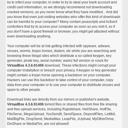
try to infect your computer, in order to try to steal your bank account and
credit card information, so we strongly recommend not downloading
cracked versions, as you never know what they have modified... And did
you know that even just visiting websites who offer this kind of downloads
can be harmful to your computer? Many contain javascripts and ActiveX
controllers that try to access your computer as soon as you visit it, so if
you don't have a good firewall or browser, you might get attacked without
even downloading anything.
Your computer will be at risk getting infected with spyware, adware,
viruses, worms, trojan horses, dialers, etc while you are searching and
browsing these illegal sites which distribute a so called keygen, key
generator, pirate key, serial number, warez full version or crack for
VirtualBox 4.3.6.91406
download. These infections might corrupt your
computer installation or breach your privacy. A keygen or key generator
might contain a trojan horse opening a backdoor on your computer.
Hackers can use this backdoor to take control of your computer, copy
data from your computer or to use your computer to distribute viruses and
spam to other people.
Download links are directly from our mirrors or publisher's website,
VirtualBox 4.3.6.91406
torrent files or shared files from free file sharing
and free upload services, including Rapidshare, HellShare, HotFile,
FileServe, MegaUpload, YouSendIt, SendSpace, DepositFiles, Letitbit,
MailBigFile, DropSend, MediaMax, LeapFile, zUpload, MyOtherDrive,
DivShare or MediaFire, are not allowed!