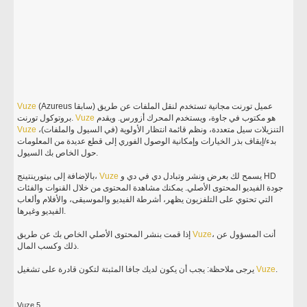
(Azureus سابقا) عميل تورنت مجانية تستخدم لنقل الملفات عن طريق
Vuze
هو مكتوب في جاوة، ويستخدم المحرك أزورس. ويقدم
Vuze
بروتوكول تورنت.
التنزيلات سيل متعددة، ونظم قائمة انتظار الأولوية (في السيول والملفات)،
Vuze
بدء/إيقاف بذر الخيارات وإمكانية الوصول الفوري إلى قطع عديدة من المعلومات
حول الخاص بك السيول.
يسمح لك بعرض ونشر وتبادل دي في دي و HD
Vuze
بالإضافة إلى بيتورينتينج،
جودة الفيديو المحتوى الأصلي. يمكنك مشاهدة المحتوى من خلال القنوات والفئات
التي تحتوي على التلفزيون يظهر، أشرطة الفيديو والموسيقى، والأفلام وألعاب
الفيديو وغيرها.
، أنت المسؤول عن
Vuze
إذا قمت بنشر المحتوى الأصلي الخاص بك عن طريق
ذلك وكسب المال.
.
Vuze
يرجى ملاحظة: يجب أن يكون لديك جافا المثبتة لتكون قادرة على تشغيل
Vuze 5