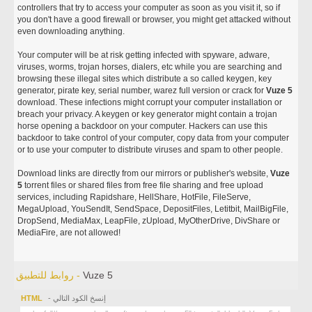
controllers that try to access your computer as soon as you visit it, so if
you don't have a good firewall or browser, you might get attacked without
even downloading anything.
Your computer will be at risk getting infected with spyware, adware,
viruses, worms, trojan horses, dialers, etc while you are searching and
browsing these illegal sites which distribute a so called keygen, key
generator, pirate key, serial number, warez full version or crack for
Vuze 5
download. These infections might corrupt your computer installation or
breach your privacy. A keygen or key generator might contain a trojan
horse opening a backdoor on your computer. Hackers can use this
backdoor to take control of your computer, copy data from your computer
or to use your computer to distribute viruses and spam to other people.
Download links are directly from our mirrors or publisher's website,
Vuze
5
torrent files or shared files from free file sharing and free upload
services, including Rapidshare, HellShare, HotFile, FileServe,
MegaUpload, YouSendIt, SendSpace, DepositFiles, Letitbit, MailBigFile,
DropSend, MediaMax, LeapFile, zUpload, MyOtherDrive, DivShare or
MediaFire, are not allowed!
Vuze 5
روابط للتطبيق -
- إنسخ الكود التالي
HTML