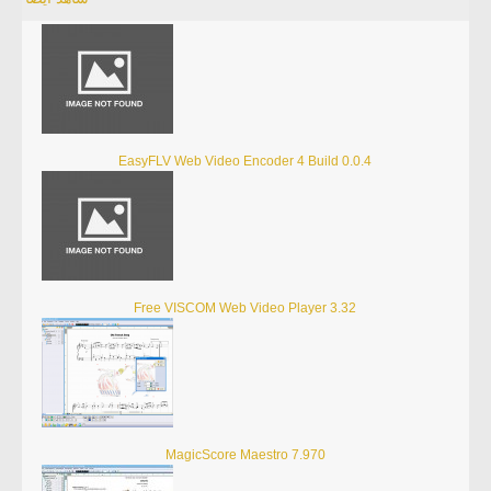
EasyFLV Web Video Encoder 4 Build 0.0.4
Free VISCOM Web Video Player 3.32
MagicScore Maestro 7.970