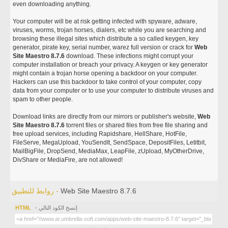
even downloading anything.
Your computer will be at risk getting infected with spyware, adware,
viruses, worms, trojan horses, dialers, etc while you are searching and
browsing these illegal sites which distribute a so called keygen, key
generator, pirate key, serial number, warez full version or crack for
Web
Site Maestro 8.7.6
download. These infections might corrupt your
computer installation or breach your privacy. A keygen or key generator
might contain a trojan horse opening a backdoor on your computer.
Hackers can use this backdoor to take control of your computer, copy
data from your computer or to use your computer to distribute viruses and
spam to other people.
Download links are directly from our mirrors or publisher's website,
Web
Site Maestro 8.7.6
torrent files or shared files from free file sharing and
free upload services, including Rapidshare, HellShare, HotFile,
FileServe, MegaUpload, YouSendIt, SendSpace, DepositFiles, Letitbit,
MailBigFile, DropSend, MediaMax, LeapFile, zUpload, MyOtherDrive,
DivShare or MediaFire, are not allowed!
Web Site Maestro 8.7.6
روابط للتطبيق -
- إنسخ الكود التالي
HTML