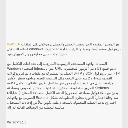
هو المصدر المفتوح الحر سفتب العميل والعميل بروتوكول نقل الملفات
WinSCP
لنظام التشغيل Windows. إرث SCP بروتوكول معتمد أيضا. وظيفتها الرئيسية آمنة
نسخ الملفات بين محلية وجهاز كمبيوتر بعيد.
السمات: واجهة المستخدم الرسومية المترجمة إلى عدة لغات التكامل مع
Windows (اسحب &drop;، عنوان URL، الرموز المختصرة) دعم U3 دعم جميع
العمليات المشتركة مع ملفات دعم لبروتوكولات SFTP و SCP عبر بروتوكول FTP
القديمة سة-1 و 2 سة عادي الدفعة ملف البرمجة النصية وواجهة سطر الأوامر
مزامنة الدليل في عدة شبه أو محرر نص متكامل طرق التلقائي بالكامل لكلمة
المرور سة، لوحة المفاتيح التفاعلية، المفتاح العمومي ومصادقة Kerberos
(الشاباك) يدمج مع ملكة (وكيل مصادقة المعجون) للدعم الكامل لمصادقة المفتاح
العمومي مع واجهات Explorer سة وقائد اختيارياً الدورة مخازن المعلومات بشكل
اختياري يدعم العملية المحمولة باستخدام ملف تكوين بدلاً من إدخالات التسجيل،
مناسبة للعملية من الوسائط القابلة للإزالة
WinSCP 5.1.5