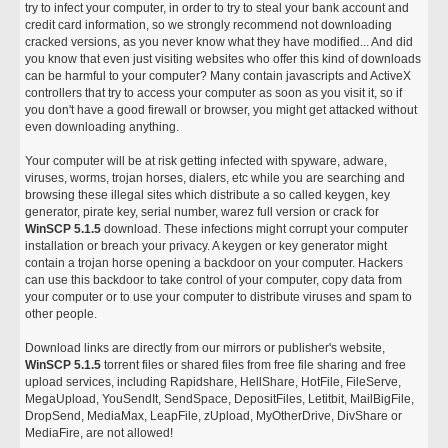
try to infect your computer, in order to try to steal your bank account and
credit card information, so we strongly recommend not downloading
cracked versions, as you never know what they have modified... And did
you know that even just visiting websites who offer this kind of downloads
can be harmful to your computer? Many contain javascripts and ActiveX
controllers that try to access your computer as soon as you visit it, so if
you don't have a good firewall or browser, you might get attacked without
even downloading anything.
Your computer will be at risk getting infected with spyware, adware,
viruses, worms, trojan horses, dialers, etc while you are searching and
browsing these illegal sites which distribute a so called keygen, key
generator, pirate key, serial number, warez full version or crack for
WinSCP 5.1.5
download. These infections might corrupt your computer
installation or breach your privacy. A keygen or key generator might
contain a trojan horse opening a backdoor on your computer. Hackers
can use this backdoor to take control of your computer, copy data from
your computer or to use your computer to distribute viruses and spam to
other people.
Download links are directly from our mirrors or publisher's website,
WinSCP 5.1.5
torrent files or shared files from free file sharing and free
upload services, including Rapidshare, HellShare, HotFile, FileServe,
MegaUpload, YouSendIt, SendSpace, DepositFiles, Letitbit, MailBigFile,
DropSend, MediaMax, LeapFile, zUpload, MyOtherDrive, DivShare or
MediaFire, are not allowed!