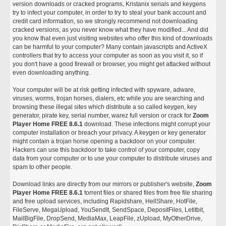
version downloads or cracked programs, Kristanix serials and keygens
try to infect your computer, in order to try to steal your bank account and
credit card information, so we strongly recommend not downloading
cracked versions, as you never know what they have modified... And did
you know that even just visiting websites who offer this kind of downloads
can be harmful to your computer? Many contain javascripts and ActiveX
controllers that try to access your computer as soon as you visit it, so if
you don't have a good firewall or browser, you might get attacked without
even downloading anything.
Your computer will be at risk getting infected with spyware, adware,
viruses, worms, trojan horses, dialers, etc while you are searching and
browsing these illegal sites which distribute a so called keygen, key
generator, pirate key, serial number, warez full version or crack for
Zoom
Player Home FREE 8.6.1
download. These infections might corrupt your
computer installation or breach your privacy. A keygen or key generator
might contain a trojan horse opening a backdoor on your computer.
Hackers can use this backdoor to take control of your computer, copy
data from your computer or to use your computer to distribute viruses and
spam to other people.
Download links are directly from our mirrors or publisher's website,
Zoom
Player Home FREE 8.6.1
torrent files or shared files from free file sharing
and free upload services, including Rapidshare, HellShare, HotFile,
FileServe, MegaUpload, YouSendIt, SendSpace, DepositFiles, Letitbit,
MailBigFile, DropSend, MediaMax, LeapFile, zUpload, MyOtherDrive,