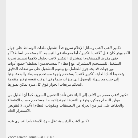
تكبير لاعب لاعب وسائل الإعلام سريع جداً. تشغيل ملفات الوسائط على جهاز
الكمبيوتر كان قبل "لاعب التكبير"، أما مفرطة في التبسيط "المستخدم السلطة" أو
خفي مفرط للمستخدم المشترك. التكبير لاعب يحاول كلاهما تبسيط تجربة
التشغيل للمستخدم المشترك، مع إعطاء "المستخدمين السلطة" جميع أدوات
وواجهات قد يحتاجون للتعامل مع بيئتهم التشغيل على مواصفات الدقيق.
وتحقيقا لتلك الغاية، "تكبير لاعب" يستخدم واجهة مستخدم بسيطة والبقعة، جنبا
إلى جنب مع سهلة للوصول إلى ميزات بينما وفي الوقت نفسه توفير متقدمة
التحكم مربعات الحوار فوق كل ميزة يمكن تصورها.
تكبير لاعب صمم من الألف إلى الياء حتى تأخذ التحميل السريع، كما أن القليل من
موارد النظام ممكن، وتوفير التغذية المرتدة/توجيه المستخدم حسب الاقتضاء
والحفاظ على قدر من العزلة من التطبيقات ومكونات النظام الأخرى لا لتقويض
الاستقرار العام.
تكبير لاعب الرئيسية تظل حرة للاستخدام التجاري عدم.
Zoom Player Home FREE 8.6.1