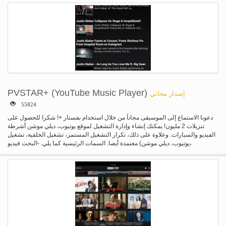
PVSTAR+ (YouTube Music Player)
إصدار مجاني
55824
دعونا الاستماع إلى الموسيقى مجاناً من خلال استخدام بفستار +! شكرا للحصول على
تنزيلات 2 مليون! يمكنك إنشاء وإدارة التشغيل لموقع يوتيوب، ديلي موشن أشرطة
الفيديو والسيارات. وعلاوة على ذلك، تكرار التشغيل المستمر، تشغيل الخلفية، تشغيل
معتمدة أيضا. السمات الرئيسية كما يلي. -البحث فيديو (يوتيوب، ديلي موشن،
NicoVideo)-البحث الصوتي-"يوتيوب البحث" العازفين-"يوتيوب البحث عن" القنوات-
خلفية "البحث الفئة"-تشغيل قائمة التشغيل--تشغيل--كرر قراءة--تبديل تشغيل--القائمة
الخاصة بي (يصل إلى 100)-خلفية في القائمة الخاصة بي--"النسخ الاحتياطي القائمة
الخاصة بي"--تحرير الفيديو العنوان وملخص-الموسيقى "جهاز ضبط وقت النوم"-ترتيب
الفيديو شعبية-وضع-#NowPlaying، وقراءة الخط الزمني في الدالة التخزين المؤقت
التغريد--سقسقة الفيديو-الفيديو-جودة منخفضة وضع (للشبكات البطيئة)--إيقاف تلقائياً
عند قطع اتصال سماعة. --فتح في بفستار عند فتح عنوان URL في التطبيق الأخرى-
استيراد قوائم التشغيل من يوتيوب أو NicoVideo. -عرض أشرطة الفيديو ذات الصلة-
القطعة-سهولة التشغيل-نظام أيضا يدعم الروبوت 4/3