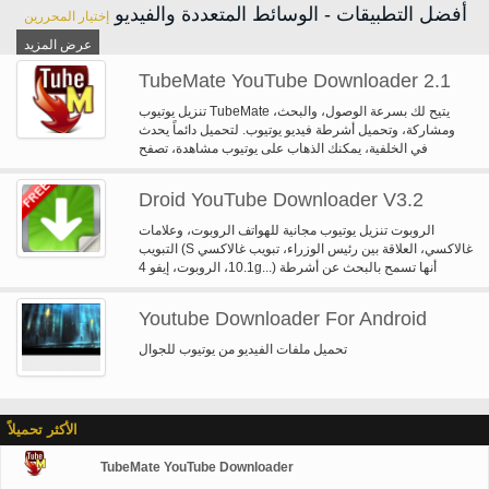
أفضل التطبيقات - الوسائط المتعددة والفيديو
إختيار المحررين
عرض المزيد
TubeMate YouTube Downloader 2.1
تنزيل يوتيوب TubeMate يتيح لك بسرعة الوصول، والبحث،
ومشاركة، وتحميل أشرطة فيديو يوتيوب. لتحميل دائماً يحدث
في الخلفية، يمكنك الذهاب على يوتيوب مشاهدة، تصفح
الإنترنت، tweeting، والاستماع إلى الموسيقى الخاصة بك، كما
يمكنك تنزيل.
Droid YouTube Downloader V3.2
الروبوت تنزيل يوتيوب مجانية للهواتف الروبوت، وعلامات
التبويب (S غالاكسي، العلاقة بين رئيس الوزراء، تبويب غالاكسي
10.1، الروبوت، إيفو 4g...) أنها تسمح بالبحث عن أشرطة
الفيديو على YouTube أو Dailymotion، وتحميلها على الهاتف
الخاص بك أو علامة التبويب. سوف تكون قادراً على حفظ
Youtube Downloader For Android
كالفيديو ذات جودة عالية ولكن أيضا كأغنية (استخراج الصوت من
الفيديو). أنها بسيطة جداً لاستخدام وتحميل بسرعة. جربة، قد
تحميل ملفات الفيديو من يوتيوب للجوال
مجاناً يمكنك استخدام AppManager (متوفر في السوق)
لتثبيت أية بي كيه.
الأكثر تحميلاً
TubeMate YouTube Downloader