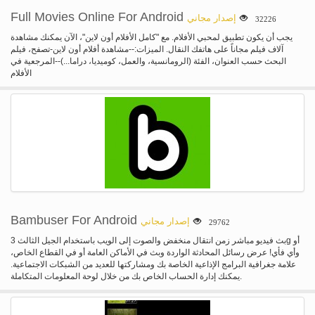
Full Movies Online For Android
إصدار مجاني
32226
يجب أن يكون تطبيق لمحبي الأفلام. مع "كامل الأفلام أون لاين"، الآن يمكنك مشاهدة
آلاف فيلم مجاناً على هاتفك النقال. الميزات:--مشاهدة أفلام أون لاين-تصفح، فيلم
البحث حسب العنوان، الفئة (الرومانسية، والعمل، كوميديا، دراما...)--المرجعية في
الأفلام
Bambuser For Android
إصدار مجاني
29762
بث فيديو مباشر زمن انتقال منخفض والصوت إلى الويب باستخدام الجيل الثالث 3g أو
وأي فأي! عرض رسائل المحادثة الواردة وبث في الأماكن العامة أو في القطاع الخاص،
علامة جغرافية البرامج الإذاعية الخاصة بك ومشاركتها للعديد من الشبكات الاجتماعية.
يمكنك إدارة الحساب الخاص بك من خلال لوحة المعلومات المتكاملة.