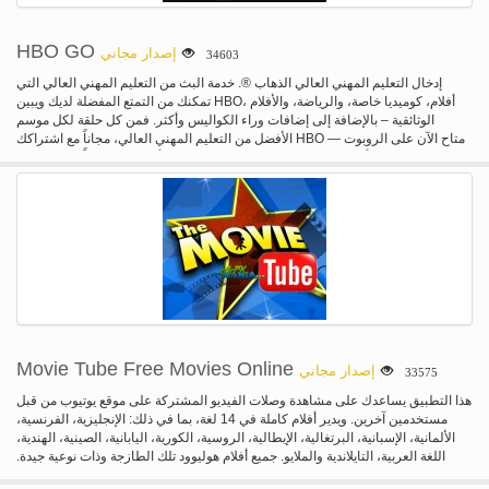
HBO GO
إصدار مجاني
34603
إدخال التعليم المهني العالي الذهاب ®. خدمة البث من التعليم المهني العالي التي
تمكنك من التمتع المفضلة لديك ويبين HBO، أفلام، كوميديا خاصة، والرياضة، والأفلام
الوثائقية – بالإضافة إلى إضافات وراء الكواليس وأكثر. فمن كل حلقة لكل موسم
الأفضل من التعليم المهني العالي، مجاناً مع اشتراكك HBO — متاح الآن على الروبوت
الهواتف الذكية وأقراص! وهو التعليم المهني العالي. في أي مكان. مجاناً مع اشتراكك
التعليم المهني العالي من خلال المشاركة التلفزيون مقدمي الخدمات. مع "تذهب HBO
الجديدة التطبيق يمكنك": • مواكبة مع المفضلة لديك. شاهد كل ما تحب عن التعليم
المهني العالي، بما في ذلك البرمجة الأصلية HBO، أفلام ضرب، الرياضة والكوميديا
والحلقة كل من يظهر HBO أفضل، فيهم ® "الدم الحقيقي"، ® "لعبة العروش"، ® "ممر
الإمبراطورية"، البنات، معترضا، "كبح الحماس الخاص بك" ®، Entourage ® ®
السوبرانو، الجنس و ® المدينة، ® "الأسلاك" وأكثر. بالإضافة إلى ذلك، الحصول على
مكافأة ميزات وإضافات وراء الكواليس الخاصة! • اعتبر معك: على التشغيل أو على
الطريق، لا يفوت لحظة المفضلة لديك HBO يظهر وضرب أفلام مع HBO انتقل على
جهاز الكمبيوتر المحمول الخاص بك وحدد أقراص والأجهزة النقالة. • جعله الخاصة بك:
جعل تجربتك HBO الذهاب الشخصي. إنشاء قائمة مخصصة واللحاق بالركب في
المفضلة لديك يظهر التعليم المهني العالي وضرب أفلام على راحتك. إذا كنت هاربا،
Movie Tube Free Movies Online
إصدار مجاني
33575
استئناف عرض العناوين من قائمة مراقبة الخاص بك على الجهاز المحمول الخاص بك
بما في ذلك أجهزة الكمبيوتر المحمولة وأقراص حدد والأجهزة النقالة. أيضا تعيين تمرير
هذا التطبيق يساعدك على مشاهدة وصلات الفيديو المشتركة على موقع يوتيوب من قبل
سلسلة ® تلقائياً إرسال الحلقات الجديدة لعروض التعليم المهني العالي للرصد الخاصة
مستخدمين آخرين. ويدير أفلام كاملة في 14 لغة، بما في ذلك: الإنجليزية، الفرنسية،
بك المفضلة لديك. • مع HBO الذهاب، مشاهدة حلقات جديدة من برامجك المفضلة
الألمانية، الإسبانية، البرتغالية، الإيطالية، الروسية، الكورية، اليابانية، الصينية، الهندية،
وضرب أفلام في وقت واحد كما أنها بريمير على التعليم المهني العالي. التعليم المهني
اللغة العربية، التايلاندية والملايو. جميع أفلام هوليوود تلك الطازجة وذات نوعية جيدة.
العالي الذهاب ® فقط موجوداً في الولايات المتحدة. مطلوب اتصال الجيل الثالث 3g
مشاهدة الخيال العلمي، والرعب، الجريمة، الحرب، الغربية، الرومانسية، كوميدي،