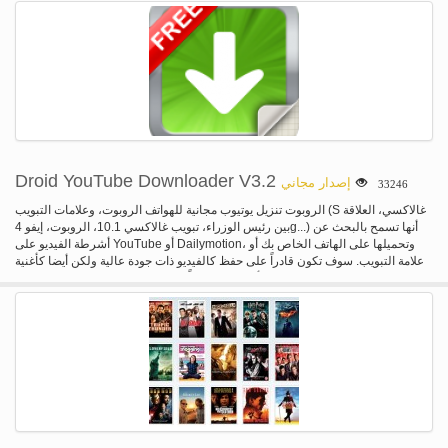
الحد الأدنى للعرض على الأجهزة النقالة. قد تنطبق بعض القيود للأجهزة النقالة. © 2011
الخيال، التاريخ، الغموض، الدراما، الإثارة، المسرحيات الموسيقية، عمل أفلام.. الآن!
الرئيسية مكتب مربع، شركة جميع الحقوق محفوظة. التعليم المهني العالي ® والقنوات
تنويه: كل الأفلام من موقع يوتيوب. ونحن لا المضيف/أي وسائل الإعلام الموارد الخاصة.
المتصلة بها وعلامات الخدمة هي ملك لشباك المنزل، وشركة
الرجاء الإبلاغ على يوتيوب أو مراسلتنا لأي قضايا حقوق التأليف والنشر. الأمل سيكون
لديك وقت كبير مع هذا التطبيق.
Droid YouTube Downloader V3.2
إصدار مجاني
33246
الروبوت تنزيل يوتيوب مجانية للهواتف الروبوت، وعلامات التبويب (S غالاكسي، العلاقة
بين رئيس الوزراء، تبويب غالاكسي 10.1، الروبوت، إيفو 4g...) أنها تسمح بالبحث عن
أشرطة الفيديو على YouTube أو Dailymotion، وتحميلها على الهاتف الخاص بك أو
علامة التبويب. سوف تكون قادراً على حفظ كالفيديو ذات جودة عالية ولكن أيضا كأغنية
(استخراج الصوت من الفيديو). أنها بسيطة جداً لاستخدام وتحميل بسرعة. جربة، قد
مجاناً يمكنك استخدام AppManager (متوفر في السوق) لتثبيت أية بي كيه.