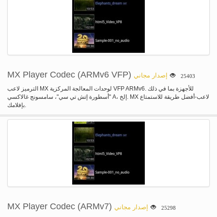
MX Player Codec (ARMv6 VFP)
إصدار مجاني
25403
الترميز لاعب MX لوحدات المعالجة المركزية VFP ARMv6. للأجهزة بما في ذلك
"أسطورة إتش تي سي"، سامسونج غالاكسي A، إلخ. MX لاعب-أفضل طريقة للاستمتاع
بإفلامك.
MX Player Codec (ARMv7)
إصدار مجاني
25298