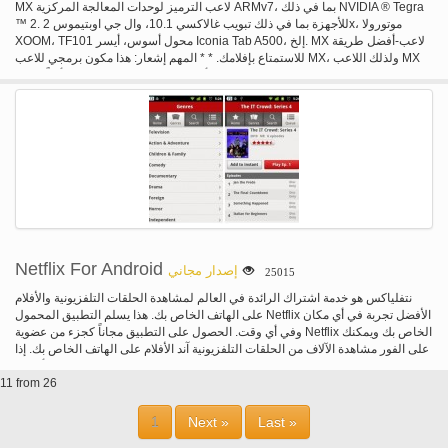
MX لاعب الترميز لوحدات المعالجة المركزية ARMv7، بما في ذلك NVIDIA ® Tegra
™ 2. للأجهزة بما في ذلك تبويب غالاكسي 10.1، وال جي اوبتيموس 2x، موتورولا
XOOM، TF101 محول أسوس، أيسر Iconia Tab A500، إلخ. MX لاعب-أفضل طريقة
للاستمتاع بإفلامك. * * المهم إشعار: هذا مكون برمجي للاعب MX، ولذلك اللاعب MX
ليتم تثبيتها أولاً. لاعب MX سيتم اختبار الجهاز الخاص بك وتظهر لك أفضل مطابقة
الترميز تلقائياً إذا لزم الأمر. لا تحتاج إلى تثبيت برامج الترميز إلا إذا كان اللاعب MX
يطلب منك القيام بذلك.
Netflix For Android
إصدار مجاني
25015
نتفلياكس هو خدمة اشتراك الرائدة في العالم لمشاهدة الحلقات التلفزيونية والأفلام
على الهاتف الخاص بك. هذا يسلم التطبيق المحمول Netflix الأفضل تجربة في أي مكان
وفي أي وقت. الحصول على التطبيق مجاناً كجزء من عضوية Netflix الخاص بك ويمكنك
على الفور مشاهدة الآلاف من الحلقات التلفزيونية آند الأفلام على الهاتف الخاص بك. إذا
كنت غير إشارة أعضاء Netflix يصل ل Netflix والبدء في التمتع فورا على الهاتف
الخاص بك مع التجربة المجانية لدينا شهر واحد.
11 from 26
1
Next »
Last »