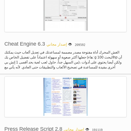
الإضافية التي تريد فعلا ومعتادا من متصفحات الكروم القائم. تساعد ميزات الأمان آمنة
التصفح الشعلة في "المستعرض" يمكنك تصفح الويب، والقيام بأنشطة وسائل الإعلام
الخاصة بك بطريقة آمنة ومأمونة. تم تصميم ميزات السلامة لدينا لتعزيز حماية الخاص بك
من الفيروسات والبرامج الضارة، والخداع ومواقع ويب الضارة. وقد جميع "الشعلة واحد
في" المتصفح المدمج في وسائل الإعلام من الميزات التي تمكنك من البحث وتنزيل،
واللعب ومشاركة ملفات الوسائط الخاصة بك مباشرة من المستعرض. مع الشعلة
المستعرض الأدوات المتكاملة، كل ما تحتاجه نقرة بعيداً حتى لا تضطر إلى استخدام أو
ابحث عن برامج إضافية وأدوات.
Cheat Engine 6.3
إصدار مجاني
209592
الغش المحرك أداة مفتوحة مصدر مصممة لمساعدتك في تعديل ألعاب حيث يمكنك
جعلها أكثر صعوبة أو سهولة اعتماداً على تفضيل الخاص بك (هاء: g البحث 100hp أن
من السهل جداً، حاول لعب لعبة بحد أقصى 1 إتش بي)، ولكن أيضا يحتوي على أدوات
أخرى مفيدة للمساعدة في تصحيح الألعاب والتطبيقات حتى العادي. لأنه يأتي مع
"الماسح الضوئي الذاكرة" سرعة المسح الضوئي للمتغيرات المستخدمة داخل لعبة
وتسمح لك لتغييرها، لكنه يأتي أيضا مع مصحح، المجمع، المجمع، speedhack، صانع
مدرب، وأدوات التلاعب المباشر 3D، أدوات نظام التفتيش وأكثر. للمستخدمين الجدد
من المستحسن أن تذهب من خلال البرنامج التعليمي (يأتي مع "محرك الغش"، يمكنك
العثور عليه في قائمة البرامج بعد تثبيت)، وعلى الأقل الوصول إلى الخطوة 5 لفهم
أساسي للاستخدام "محرك الغش". فإنه يبحث عن قيم الإدخال من قبل المستخدم مع
طائفة واسعة من الخيارات مثل "القيمة الأولية غير معروف" و "انخفضت قيمة" بالأشعة.
الغش المحرك يمكن أيضا إنشاء مستقل المدربين التي تعمل على بهم دون الغش
المحرك. الغش محرك يمكن أيضا عرض الذاكرة تم تفكيكه مشابهاً لعملية وإجراء
تعديلات لمنح مزايا المستخدم مثل لانهائي الصحة أو الوقت أو الذخيرة. كما أن لديها
بعض أدوات التلاعب Direct3D، مما يسمح لك أن ترى من خلال الجدران، والتكبير/
التصغير في الخارج، ومع بعض التكوين المتقدم يسمح "محرك الغش" لتحريك الماوس
Press Release Script 2.8
إصدار مجاني
191119