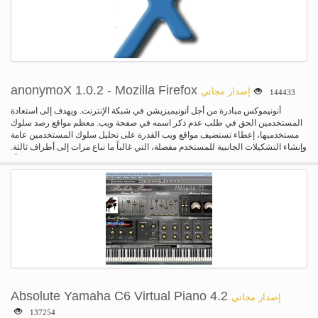
anonymoX 1.0.2 - Mozilla Firefox
إصدار مجاني
144433
أنونيموكس مبادرة من أجل أنونيميزيشن في شبكة الإنترنت. ويهدف إلى استعادة
المستخدمين الحق في طلب عدم ذكر اسمه في صفحة ويب. معظم مواقع رصد سلوك
مستخدميها، إعطاء تستضيف مواقع ويب القدرة على تحليل سلوك المستخدمين عامة
وإنشاء التشكيلات الجانبية للمستخدم مفصلة، التي غالباً ما تباع مرات إلى أطراف ثالثة.
يظهر مؤشر ترابط لحرية التعبير الإنترنت في القمع من خلال المنظمات الاتحادية أو
القطاع الخاص. المزيد والمزيد من الحكومات فرض رقابة على المواقع بحجة لسلامة
الطفل، والتعدي على حق المؤلف أو الحرب ضد الإرهاب، ومما يحد من حرية الكلام. أيضا
حظر المستخدمين من قبل على أساس أصلهم مع كتل GeoIP يطبق في كثير من
الأحيان، على سبيل المثال في المنابر الإعلامية مثل يوتيوب. مع أنونيموكس الخاص بك
تكون قادرة على تجاوز العديد من أنواع كتل من jelling إلى هوية ظاهري في بلد آخر مع
فقط بضع نقرات الماوس. أنونيموكس تمكنك من...-تصفح www مجهول-تغير زيارة
الخاص بك الملكية الفكرية العنوان (لأحد يوفرها لنا)-حظر/رقابة المواقع-يظهر تنشأ من
آخر البلد-حذف ملفات تعريف الارتباط، وإظهار الخاص بك الملكية الفكرية العامة، تغيير
معرف المتصفح،... ملخص قصير لأنها وظيفة بدلاً من الوصول إلى موقع على شبكة
الإنترنت مباشرة، فإنه سوف يكون من أول فتح بأحد الخوادم الخاصة بنا، دعا الوكيل. هذا
الوكيل يخفي إيدينتيي الإنترنت الحقيقي الخاص بك، ويجعلها تبدو كما لو كنت لا، ولكن
Absolute Yamaha C6 Virtual Piano 4.2
إصدار مجاني
الوكيل يقوم حاليا بزيارة موقع على شبكة الإنترنت.
137254