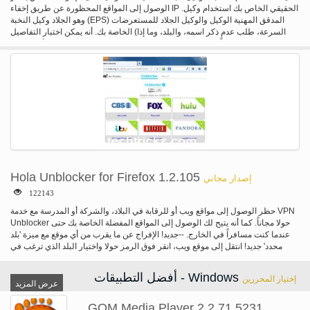
الوصول إلى المواقع المحظورة عن طريق إخفاء IP الحقيقي الخاص بك استخدام وكيل.
وهو الجلاد وكيل النخبة (EPS) المدقق المهنية الوكيل والوكيل الجلاد للمستعرضات
الخاصة بك. أنه يمكن اختبار التفاصيل (السرعة، طلب عدم ذكر اسمه، والبلد، وما إذا
كان ssl العبارة، الخطرة أو codeen/planetlab) من الوكيل وتلقائياً تغيير إعدادات
الوكيل الخاص بك المتصفحات (إنترنت إكسبلورر أو موزيلا فايرفوكس). وعلاوة على
ذلك، EPS هو برنامج عميل لخدمة قائمة بلدي وكيل. يمكنك الحصول بسهولة وسرعة
على قائمة الوكيل الطازجة اليومية من الوكيل الخاص بي بنقرة واحدة فقط. الميزات
الرئيسية الجلاد وكيل النخبة: * مدقق الوكيل: اختبار مهنيا تفاصيل وكلاء لك. * الوكيل
الجلاد: تلقائياً تغيير إعدادات الوكيل الخاص بك المتصفحات. * الوكيل تنزيل: الحصول
على وكلاء الطازجة يوميا من EPS إذا يمكنك الاشتراك في خدمتنا قائمة. * وكيل إدارة:
بسهولة الحفاظ على قائمة الوكيل الشخصي الخاص بك قبل EPS.
Hola Unblocker for Firefox 1.2.105
إصدار مجاني
122143
حظر الوصول إلى مواقع ويب أو للرقابة في البلاد، والشركة أو المدرسة مع خدمة VPN
Unblocker حولا مجاناً. كما أنه يتيح لك الوصول إلى المواقع المفضلة الخاصة بك حتى
عندما كنت مسافراً في الخارج. --جديد! الإفراج عن ما يقرب من أي موقع مع ميزة 'بلد
محدد' جديد! انتقل إلى موقع ويب، انقر فوق الرمز حولا واختيار البلد الذي ترغب في
تصفح من! --البحث، وإضافة المزيد من المواقع في صفحة إعدادات حولا هو موفر
للتكنولوجيا VPN Unblocker التي توفر أسرع وأكثر انفتاحاً على شبكة الإنترنت.
أفضل التطبيقات - Windows
إختيار المحررين
عرض المزيد
GOM Media Player 2,2,71,5231