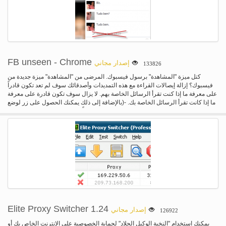
blu-ray" بدلاً "من ملف". بسبب القضايا القانونية نحن لسنا قادراً على إضافة ملفات
PS3 Bios مع المحاكي، يمكنك تحميل هذه بشكل منفصل هنا. إذا كنت تريد تحميل
الصور القرص games(blue-ray) يمكنك استخدام سيل من المواقع مثل [ثبيرتبي] إلخ.
متطلبات النظام: (ملاحظة: هذه تعتمد بشكل كبير على اللعبة يمكنك اللعب، ولكن هذا
ينبغي أن تعطيك تقديراً) نظام التشغيل: ويندوز (في ميزة القرب سوف ندعم ماك) وحدة
المعالجة المركزية: كور 2 ديو E6850 3.0 جيجاهرتز أو أفضل. ذاكرة الوصول العشوائي:
2 غيغابايت أو أكثر. إعلان خاص: يقال غراند "سرقة السيارات الخامس" (ع 5) العمل مع
FB unseen - Chrome
إصدار مجاني
133826
المضاهاة، وجربة الآن!
كتل ميزة "المشاهدة" برسول فيسبوك. المرضى من "المشاهدة" ميزة جديدة من
فيسبوك؟ إزالة إيصالات القراءة مع هذه التمديدات وأصدقائك سوف لم تعد تكون قادراً
على معرفة ما إذا كنت تقرأ الرسائل الخاصة بهم. لا يزال سوف تكون قادرة على معرفة
ما إذا كانت تقرأ الرسائل الخاصة بك. -(بالإضافة إلى ذلك يمكنك الحصول على زر لوضع
علامة للرسائل الصريحة كالقراءة.)-لا تعمل حاليا، عذراً، قم بزيارة موقع الويب الخاص
بي للحصول على مزيد من المعلومات.
Elite Proxy Switcher 1.24
إصدار مجاني
126922
يمكنك استخدام "النخبة الوكيل الجلاد" لحماية الخصوصية على الإنترنت الخاص بك أو