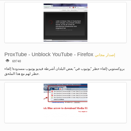
بي للحصول على مزيد من المعلومات.
ProxTube - Unblock YouTube - Firefox
إصدار مجاني
69740
بروكستوبي-إلغاء حظر "يوتيوب في" بعض البلدان أشرطة فيديو يوتيوب مسدودة! إلغاء
حظر لهم مع هذا الملحق.