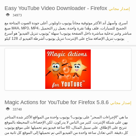
لتصفح لغيرها من الأشياء للتحميل. لتعديل التفضيلات الخاصة بك، مثل تغيير دليل
التحميل، انقر بالزر الأيمن على الأيقونة واختر "تفضيلات".
Easy YouTube Video Downloader - Firefox
إصدار مجاني
34973
أسرع، وأسهل آند الأكثر موثوقية مجاناً يوتيوب داونلودر. أعلى جودة الصوت المتاحة مع
صيغ M4A، MP3، MP4، الجميح للسيارات، فلف وهُد! نقرة واحدة، يعمل زر التحميل
مباشر وغير تدخلية مباشرة داخل الصفحة يوتيوب! سهلة "يوتيوب تنزيل الفيديو" هو أسرع
يوتيوب تنزيل الإضافة متاح على الإنترنت! تنزيل يوتيوب أشرطة الفيديو ك 128 كيلو
بايت ملفات mp3 حتى 30 x أسرع من أي من التنزيل المتنافسة. نحن نقدم أعلى جودة
الصوت المتاحة، ويعمل لدينا مجاناً يوتيوب تحميل مباشرة داخل الصفحة! تنزيل وتحويل
ملفات الفيديو كملفات M4A، الجميح للسيارات، MP3، MP4، فلف، وتلفزيون ذات
جودة عالية. مع "أفضل تنزيل الفيديو"، فإنه لم يكن أسهل التحميل من موقع يوتيوب!
الميزات الجديدة: * M4A ملف الخيار يوفر أعلى جودة الصوت * سرعة التحويل MP3
سوبيرفاست ك 128 * يعمل داخل صفحة يوتيوب--لا حاجة لزيارة موقع خارجي لتحميل *
رابط التحميل HD مرئياً فقط عندما تتوفر النسخة عالية الوضوح * يدعم كل جديد
1080p كامل HD تحميل الفيديو
Magic Actions for YouTube for Firefox 5.8.6
إصدار مجاني
33740
ما هي "الإجراءات السحر" على يوتيوب؟ يوتيوب واحدة من المواقع الأكثر شدة المتاجر
بهن على شبكة الإنترنت. كثير من الناس لا يدركون، لكن الإحصاءات المحيطة بالموقع
تترنح على الإطلاق. على سبيل المثال، 60 ساعة فيديو يتم تحميلها على موقع يوتيوب
كل دقيقة. التي تعادل ساعة واحدة من الفيديو التي تم تحميلها إلى الموقع كل ثانية من