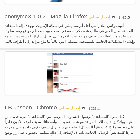
anonymoX 1.0.2 - Mozilla Firefox
إصدار مجاني
144515
أنونيموكس مبادرة من أجل أنونيميزيشن في شبكة الإنترنت. ويهدف إلى استعادة
المستخدمين الحق في طلب عدم ذكر اسمه في صفحة ويب. معظم مواقع رصد سلوك
مستخدميها، إعطاء تستضيف مواقع ويب القدرة على تحليل سلوك المستخدمين عامة
وإنشاء التشكيلات الجانبية للمستخدم مفصلة، التي غالباً ما تباع مرات إلى أطراف ثالثة.
يظهر مؤشر ترابط لحرية التعبير الإنترنت في القمع من خلال المنظمات الاتحادية أو
القطاع الخاص. المزيد والمزيد من الحكومات فرض رقابة على المواقع بحجة لسلامة
الطفل، والتعدي على حق المؤلف أو الحرب ضد الإرهاب، ومما يحد من حرية الكلام. أيضا
حظر المستخدمين من قبل على أساس أصلهم مع كتل GeoIP يطبق في كثير من
الأحيان، على سبيل المثال في المنابر الإعلامية مثل يوتيوب. مع أنونيموكس الخاص بك
تكون قادرة على تجاوز العديد من أنواع كتل من jelling إلى هوية ظاهري في بلد آخر مع
فقط بضع نقرات الماوس. أنونيموكس تمكنك من...-تصفح www مجهول-تغير زيارة
الخاص بك الملكية الفكرية العنوان (لأحد يوفرها لنا)-حظر/رقابة المواقع-يظهر تنشأ من
آخر البلد-حذف ملفات تعريف الارتباط، وإظهار الخاص بك الملكية الفكرية العامة، تغيير
معرف المتصفح،... ملخص قصير لأنها وظيفة بدلاً من الوصول إلى موقع على شبكة
الإنترنت مباشرة، فإنه سوف يكون من أول فتح بأحد الخوادم الخاصة بنا، دعا الوكيل. هذا
الوكيل يخفي إيدينتيي الإنترنت الحقيقي الخاص بك، ويجعلها تبدو كما لو كنت لا، ولكن
FB unseen - Chrome
إصدار مجاني
133911
الوكيل يقوم حاليا بزيارة موقع على شبكة الإنترنت.
كتل ميزة "المشاهدة" برسول فيسبوك. المرضى من "المشاهدة" ميزة جديدة من
فيسبوك؟ إزالة إيصالات القراءة مع هذه التمديدات وأصدقائك سوف لم تعد تكون قادراً
على معرفة ما إذا كنت تقرأ الرسائل الخاصة بهم. لا يزال سوف تكون قادرة على معرفة
ما إذا كانت تقرأ الرسائل الخاصة بك. -(بالإضافة إلى ذلك يمكنك الحصول على زر لوضع
علامة للرسائل الصريحة كالقراءة.)-لا تعمل حاليا، عذراً، قم بزيارة موقع الويب الخاص