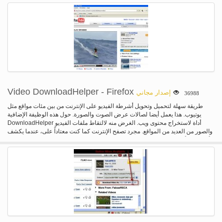
ملحق بالمتصفح.
Video DownloadHelper - Firefox
إصدار مجاني
36988
طريقة سهلة لتحميل وتحويل أشرطة الفيديو على الإنترنت من بين مئات مواقع مثل
يوتيوب. هذا يعمل أيضا لصالات عرض الصوت والصورة. حول هذه الوظيفة الإضافية
DownloadHelper أداة لاستخراج محتوى ويب. الغرض منه لالتقاط ملفات الفيديو
والصور من العديد من المواقع. مجرد تصفح الإنترنت كما كنت معتاداً على، عندما يكشف
DownloadHelper أنها يمكن أن تفعل شيئا لك ويحصل المتحركة الرمز وقائمة تسمح
لك بتنزيل الملفات ببساطة النقر فوق أحد العناصر، على سبيل المثال، إذا كان يمكنك
الذهاب إلى صفحة يوتيوب، عليك أن تكون قادراً على تحميل الفيديو مباشرة على نظام
الملفات الخاص بك. كما أنها تعمل مع ماي سبيس، جوجل فيديو، ديلي موشن، بوركولت،
iFilm، DreamHost والآخرين. منذ الإصدار 3.1، يمكنك إعداد ملحق لتحويل الأفلام التي
تم تحميلها تلقائياً إلى تنسيق الفيديو المفضلة لديك. عندما كنت على صفحة تحتوي على
ارتباطات إلى الصور أو الأفلام، يمكنك تحميل بعض أو كل منهم في وقت واحد. تحريك
الماوس فوق العناصر الموجودة في القائمة وسوف يسلط الضوء على روابط مباشرة
في الصفحة للتأكد من أنها هي التي تحتاج إلى التقاط. DownloadHelper كما يسمح
لك لتحميل الملفات واحداً تلو الآخر، حتى أنه يمكنك الحفاظ على عرض النطاق الترددي