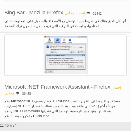
أكثر متعة أثناء أتمتة ما يمكن أن يكون مهمة دنيوية. وأخيراً، واحدة من السمات الأكثر
شعبية هو القدرة على السيارات إخفاء الإعلانات في الفيديو. علينا جميعا أن تعاني مع
الإعلانات التي تقدم نفسها قبل وأثناء تشغيل الفيديو لدينا. ليس بعد الآن! المصممين وقد
Bing Bar - Mozilla Firefox
إصدار مجاني
32442
أخذ هذا في الاعتبار ووضع إجراءات التي تسمح لك لصناعة السيارات في إخفاء
الإعلانات. إذا لم تتح لك فرصة لاستخدام ملحق المستعرض جودة أعلى لموقع يوتيوب
أنها كل الحق هناك في شريط بنج. التواصل مع الأصدقاء والحصول على المعلومات التي
المتاحة في السوق اليوم، فإنه ينصح بشدة لك تحميل وتثبيته. تجربة المشاهدة مرة
تحتاجها، والبحث عن الترفيه التي تريدها، كل ذلك دون ترك الصفحة.
واحدة كنت قد استخدمت ملحق المستعرض "الأعمال السحرية" لموقع يوتيوب، لن
تكون نفسها. محاولة بها اليوم.
Microsoft .NET Framework Assistant - Firefox
إصدار
مجاني
30455
دعم Microsoft.NET الإطار يضيف ClickOnce مساعد والقدرة على التقرير بتثبيت
إصدارات.NET إلى ملقم ويب. هذا التمديد يتطلب الإصدار 3.5 SP1 (أو أكبر) من
برنامج.NET Framework ليتم تثبيتها وهو تمديد الرسمية الوحيدة التي نشرتها
مايكروسوفت لدعم ClickOnce.
11 from 84