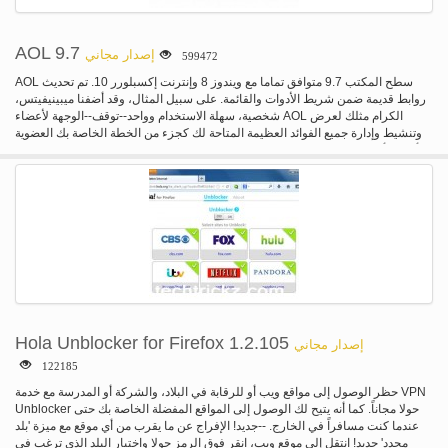
AOL 9.7
إصدار مجاني
599472
AOL سطح المكتب 9.7 متوافق تماما مع ويندوز 8 وإنترنت إكسبلورر 10. تم تحديث
روابط قديمة ضمن شريط الأدوات والقائمة. على سبيل المثال، وقد أضفنا ميبينيفيتس،
شخصية، سهلة الاستخدام وواحد--توقف--الوجهة لأعضاء AOL الكرام مثلك لعرض
وتنشيط وإدارة جميع الفوائد العظيمة المتاحة لك كجزء من الخطة الخاصة بك العضوية
أمريكا أون لاين. نحن قضية الثابتة مع البريد حيث إذا كان لديك علبة البريد كبير للغاية،
علبة البريد الخاصة بك سوف أداء ضعيف.
Hola Unblocker for Firefox 1.2.105
إصدار مجاني
122185
حظر الوصول إلى مواقع ويب أو للرقابة في البلاد، والشركة أو المدرسة مع خدمة VPN
Unblocker حولا مجاناً. كما أنه يتيح لك الوصول إلى المواقع المفضلة الخاصة بك حتى
عندما كنت مسافراً في الخارج. --جديد! الإفراج عن ما يقرب من أي موقع مع ميزة 'بلد
محدد' جديد! انتقل إلى موقع ويب، انقر فوق الرمز حولا واختيار البلد الذي ترغب في