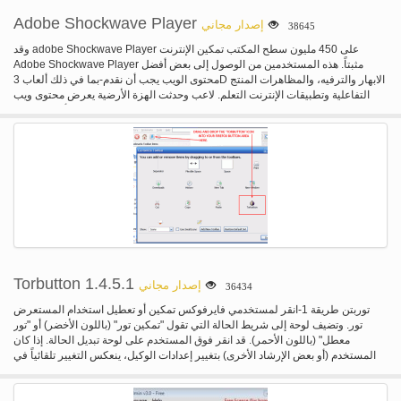
Adobe Shockwave Player
إصدار مجاني
38645
وقد adobe Shockwave Player على 450 مليون سطح المكتب تمكين الإنترنت
Adobe Shockwave Player مثبتاً. هذه المستخدمين من الوصول إلى بعض أفضل
محتوى الويب يجب أن نقدم-بما في ذلك ألعاب 3D الابهار والترفيه، والمظاهرات المنتج
التفاعلية وتطبيقات الإنترنت التعلم. لاعب وحدثت الهزة الأرضية يعرض محتوى ويب
التي تم إنشاؤها باستخدام أدوبي المدير.
Torbutton 1.4.5.1
إصدار مجاني
36434
توربتن طريقة 1-انقر لمستخدمي فايرفوكس تمكين أو تعطيل استخدام المستعرض
تور. وتضيف لوحة إلى شريط الحالة التي تقول "تمكين تور" (باللون الأخضر) أو "تور
معطل" (باللون الأحمر). قد انقر فوق المستخدم على لوحة تبديل الحالة. إذا كان
المستخدم (أو بعض الإرشاد الأخرى) بتغيير إعدادات الوكيل، ينعكس التغيير تلقائياً في
شريط الحالة.