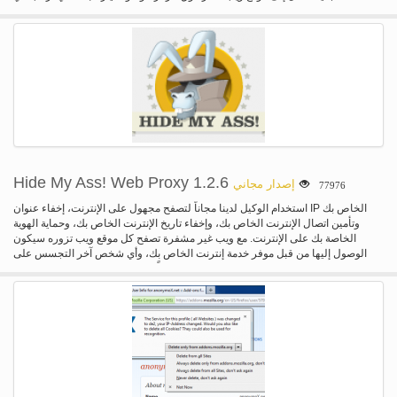
تصفح من! --البحث، وإضافة المزيد من المواقع في صفحة إعدادات حولا هو موفر
للتكنولوجيا VPN Unblocker التي توفر أسرع وأكثر انفتاحاً على شبكة الإنترنت.
Hide My Ass! Web Proxy 1.2.6
إصدار مجاني
77976
استخدام الوكيل لدينا مجاناً لتصفح مجهول على الإنترنت، إخفاء عنوان IP الخاص بك
وتأمين اتصال الإنترنت الخاص بك، وإخفاء تاريخ الإنترنت الخاص بك، وحماية الهوية
الخاصة بك على الإنترنت. مع ويب غير مشفرة تصفح كل موقع ويب تزوره سيكون
الوصول إليها من قبل موفر خدمة إنترنت الخاص بك، وأي شخص آخر التجسس على
شبكة الاتصال الخاصة بك. استخدام وكيل ويب مجاناً لدينا لإخفاء من الناس رصد حركة
المرور على الشبكة HTTP الخاص بك. قد يتم حظر بعض المواقع على اتصال الإنترنت
الخاص بك. استخدام وكيل ويب مجاناً لدينا تقريبا الموجودة على شبكة أخرى وتجاوز
الكتل ويب. قد لا تعرض بعض مواقع ويب SSL (HTTPS://)، وحتى البيانات الحساسة
الخاصة بك (مثل موقع مستخدم/تمريره) عرضه للسرقة على شبكة غير آمنة. استخدام
وكيل ويب لدينا لإضافة SSL لكافة مواقع ويب التي تزورها. عنوان IP الخاص بك هو
بصمتك على الإنترنت. استخدام الوكيل لدينا لإخفاء الهوية الخاصة بك على الإنترنت
الحقيقية والاختباء خلف أحد من الملكية الفكرية مجهولة لدينا. يمكنك أيضا تحديد الذي
عنوان IP وخادم ترغب في إخفاء خلف، بواسطة النقر فوق الارتباط 'خيارات متقدمة'