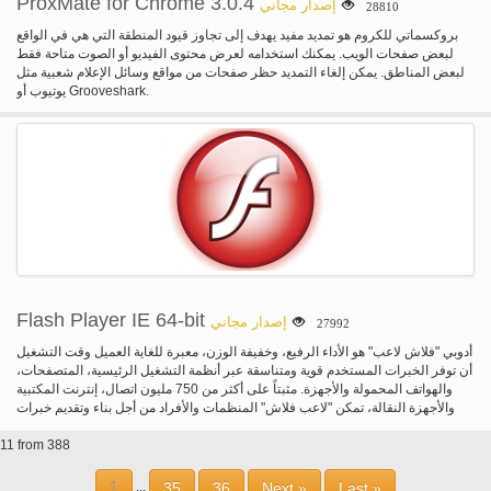
ProxMate for Chrome 3.0.4
إصدار مجاني
28810
للاستخدام، ويمكن إدارتها من قبل مستخدمي أجهزة الكمبيوتر الشخصية المهنية
والخبرة على حد سواء. يمكنك أيضا استخدام Ammyy الإدارية للكمبيوتر البعيد والتحكم
بروكسماتي للكروم هو تمديد مفيد يهدف إلى تجاوز قيود المنطقة التي هي في الواقع
الملقم دون وجود الإنسان في جانب العميل. Ammyy مسؤول يجعل من السهل التحكم
لبعض صفحات الويب. يمكنك استخدامه لعرض محتوى الفيديو أو الصوت متاحة فقط
سطح المكتب البعيد لأجهزة الكمبيوتر غير المراقب، وإعادة تشغيلها، قم بتسجيل
لبعض المناطق. يمكن إلغاء التمديد حظر صفحات من مواقع وسائل الإعلام شعبية مثل
الدخول/الخروج، تغيير المستخدمين استخدام إلخ شملت Ammyy الإدارية خدمة
يوتيوب أو Grooveshark.
لمشاركة سطح المكتب عن بعد. عرض كافة الاتصالات مع سطح المكتب البعيد بما فيها
الصور، المؤشر، ولوحة المفاتيح، يتم تشفير الملفات التي تم نقلها بين أجهزة الكمبيوتر
المحلية والبعيدة مع خوارزمية عالية الأمان القياسية AES و RSA التي تستخدم مفاتيح
مختلفة لكل دورة.
Flash Player IE 64-bit
إصدار مجاني
27992
أدوبي "فلاش لاعب" هو الأداء الرفيع، وخفيفة الوزن، معبرة للغاية العميل وقت التشغيل
أن توفر الخبرات المستخدم قوية ومتناسقة عبر أنظمة التشغيل الرئيسية، المتصفحات،
والهواتف المحمولة والأجهزة. مثبتاً على أكثر من 750 مليون اتصال، إنترنت المكتبية
والأجهزة النقالة، تمكن "لاعب فلاش" المنظمات والأفراد من أجل بناء وتقديم خبرات
كبيرة الرقمية إلى المستخدمين النهائيين. الخبرات غامرة مع فلاش فيديو، والمحتوى
والتطبيقات مع وضع ملء الشاشة. فيديو نطاق ترددي منخفض، عالية الجودة مع تقنية
11 from 388
ضغط متقدمة. عالية الدقة النص باستخدام محرك جعل النص المتقدم. الآثار الدينامية
في الوقت الحقيقي مع عوامل التصفية لطمس، DropShadow، توهج، شطبه وتوهج
1
35
36
Next »
Last »
...