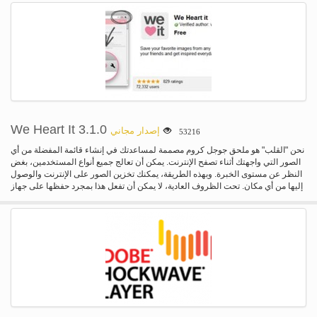
بإعداد اختبار الوكلاء من السحابة. ستيلثي عبر منصة، وأنه يعمل على نظام التشغيل
Mac OS X، ويندوز و لينكس.
We Heart It 3.1.0
إصدار مجاني
53216
نحن "القلب" هو ملحق جوجل كروم مصممة لمساعدتك في إنشاء قائمة المفضلة من أي
الصور التي واجهتك أثناء تصفح الإنترنت. يمكن أن تعالج جميع أنواع المستخدمين، بغض
النظر عن مستوى الخبرة. وبهذه الطريقة، يمكنك تخزين الصور على الإنترنت والوصول
إليها من أي مكان. تحت الظروف العادية، لا يمكن أن تفعل هذا بمجرد حفظها على جهاز
الكمبيوتر الخاص بك.