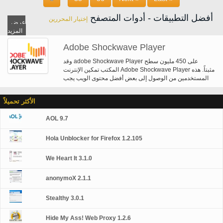
التدرج، شطبه التدرج، خريطة التشرد، الالتواء ومصفوفة الألوان. التراكيب الإعلامية
المبتكرة مع 8 بت الفيديو قنوات ألفا. طرق المزج، والتدرج الشعاعي، والتحسينات
أفضل التطبيقات - أدوات المتصفح
إختيار المحررين
السكتة الدماغية. تنسيقات الصور إضافية: GIF، JPEG التقدمي، وبابوا نيو غينيا. هذا
عرض
التحميل هو مستقل المثبت ActiveX لبرنامج Internet Explorer.
المزيد
Adobe Shockwave Player
وقد adobe Shockwave Player على 450 مليون سطح
المكتب تمكين الإنترنت Adobe Shockwave Player مثبتاً. هذه
المستخدمين من الوصول إلى بعض أفضل محتوى الويب يجب
أن نقدم-بما في ذلك ألعاب 3D الابهار والترفيه، والمظاهرات
المنتج التفاعلية وتطبيقات الإنترنت التعلم. لاعب وحدثت الهزة
الأكثر تحميلاً
الأرضية يعرض محتوى ويب التي تم إنشاؤها باستخدام أدوبي
المدير.
AOL 9.7
Hola Unblocker for Firefox 1.2.105
We Heart It 3.1.0
anonymoX 2.1.1
Stealthy 3.0.1
Hide My Ass! Web Proxy 1.2.6