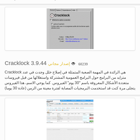
مكان دون خوف من تسرب البيانات أو السرقة في حالة محرك أقراص USB المسروقة
أو المفقودة. الناقل التسلسلي العام الآمنة برنامج كبير للناس حفظ البيانات الخاصة
على الأجهزة المحمولة عند السفر.
Cracklock 3.9.44
إصدار مجاني
60239
Cracklock هي الرائدة في المهمة الصعبة المتمثلة في إصلاح خلل وجدت في عدد
متزايد من البرامج حول البرامج العمومية المشتركة واستغلالها من قبل فيروسات
متعددة الأشكال المعروفة باسم "30 يوم" الفيروس. كما يوحي الاسم، هذا الفيروس
يتجلى مرة كنت قد استخدمت البرمجيات المصابة لفترة معينة من الزمن (عادة 30 يوما)
بمنع يمكنك من البدء بتشغيله! Cracklock يشفي تلك البرامج المصابة باستخدام
التكنولوجيا المتطورة التي لها الأخرى البائعين مكافحة الفيروسات مثل مكافي،
نورتون، سوفوس، Thunderbyte وواو-بروت حتى الآن على الشريحة الرئيسية.
Cracklock يمكن استخدامها لأغراض أخرى كثيرة. فعلى سبيل المثال العديد من
المطورين استخدامه في الماضي لاختبار البرامج الخاصة بهم للتوافق. لقد عملنا جاهدين
على تحسين كراكلوك في الآونة الأخيرة، ونحن فخورون بأن نعلن أن Cracklock الآن
ترخيص البرمجيات الخاصة بك ضد الخطأ Y10K (المعروف أيضا باسم "خلل عام
10000")، مما يسمح للمطورين للتأكد من أن هذا الخطأ من أي وقت مضى، مما يهدد ما
زال يمثل مشكلة من الماضي.