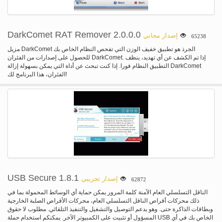
DarkComet RAT Remover 2.0.0.0
إصدار مجاني
65238
مزيل DarkComet الجرذ هو تطبيق خفيف الوزن التي تفحص النظام الخاص بك
للحصول على إصدارات من الفئران DarkComet. إذا تم الكشف عن أي تهديد، ينظف
التطبيق النظام فورا. إذا كنت تبحث عن أداة التي يمكن بسهولة إزالة DarkComet
الفئران، هذا البرنامج لك!
USB Secure 1.8.1
إصدار تجريبي
62872
الناقل التسلسلي العام الآمنة كلمة المرور يمكن حماية أي الوسائط المحمولة بما في
ذلك محركات أقراص الناقل التسلسلي العام، محركات الأقراص الصلبة الخارجية
وبطاقات الذاكرة حتى. وهو يدعم التوصيل والتشغيل والتنفيذ التلقائي. مطلوب لا حقوق
المسؤول أو تثبيت على الكمبيوتر الآخر. يمكنكم استخدام حملة USB الخاص بك في أي