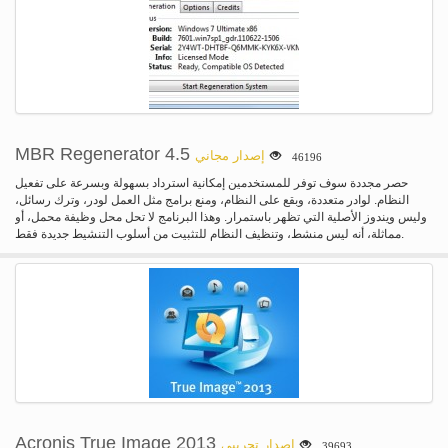
MBR Regenerator 4.5
إصدار مجاني
46196
حصر مجددة سوف توفر للمستخدمين إمكانية استرداد بسهولة وبسرعة على تفعيل
النظام. لوادر متعددة، وبقع على النظام، ومنع برامج مثل العمل لودر، وترك رسائل،
وليس ويندوز الأصلية التي تظهر باستمرار. وهذا البرنامج لا تحل محل وظيفة محمل، أو
مماثلة، أنه ليس منشط، وتنظيف النظام للتثبيت من أسلوب التنشيط جديدة فقط.
Acronis True Image 2013
إصدار تجريبي
39693