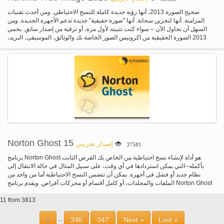
صحيح الصورة 2013، أنها رؤية جديدة كاملة للنسخ الاحتياطي. ومن أحدث تقنيات
المزامنة. أنها لتخزين سحابة. أنها "صورة حقيقية" جديدة تدعم الأجهزة الجديدة. ومن
السهل أن تحاول الآن – سواء كنت تثبيته لأول مرة، أو ترقية من إصدار سابق. يحمي
2013 الصورة الحقيقية من اكرونيس الصور الخاصة بك والوثائق، الموسيقى، البريد،
البرامج، الاتصالات، والتقويمات، وأكثر. فإنه يقوم بتخزين المحتوى الخاص بك في موقع
على شبكة إنترنت آمنة والمصاحبة فإنه مع الأجهزة الخاصة بك. صحيح الصورة 2013
آمنة، موثوقة، سهلة.
Norton Ghost 15
إصدار تجريبي
37581
برنامج Norton Ghost هو أداة لإنشاء نسخ احتياطية من الخاص بك القرص الثابت
بأكمله--التي يمكن استردادها في أي وقت، على سبيل المثال في حالة الانتقال إلى
نظام جديد أو فشل في أجهزة. يمكن أن تتضمن النسخ الاحتياطية أما من واحد من
الملفات والمجلدات، أو كامل أقسام أو محركات أقراص. ويقدم برنامج Norton Ghost
النسخ الاحتياطي تزايدي والتفاضلية التي يمكن جدولة لتشغيل على أساس منتظم، مثل
كل بداية النظام، أو على أساس كل ساعة/يومية/أسبوعية. بالإضافة إلى محركات
11 from 3813
الأقراص الثابتة والأقراص (مؤتمر نزع السلاح/دي في دي/بلو رأي)، يدعم برنامج Norton
Ghost أيضا Iomega Zip والجاز، ناس، بروتوكول نقل الملفات، ومحركات أقراص
1
346
347
Next »
Last »
...