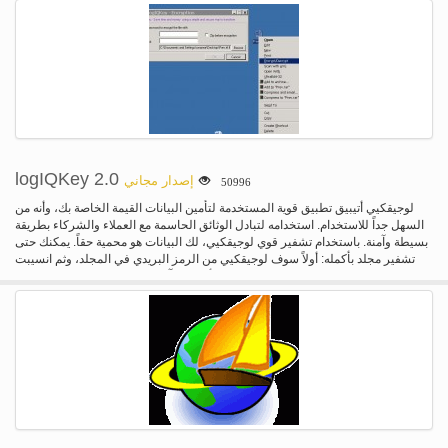
محركات الأقراص. 3) أفضل للاستخدام دون اتصال (لا حاجة لتحديث جداً في كثير من
الأحيان) مصممة ليتم استخدامها مع أجهزة الكمبيوتر التي هي نادراً أو لا حتى تتصل
بالإنترنت. لا تحتاج إلى تعديل بواسطة ليتم تحديثه كلما كان ذلك برامج مكافحة
الفيروسات الأخرى. (التحديثات بانتظام مرة كل شهر). 4) نظافة وأدوات لتنظيف
الفيروس تعديل بواسطة ليس فقط إزالة الفيروسات، لكن يمكن أيضا إصلاح مشاكل
التسجيل في الجهاز المصاب.
logIQKey 2.0
إصدار مجاني
50996
لوجيقكيي أتيبيق تطبيق قوية المستخدمة لتأمين البيانات القيمة الخاصة بك، وأنه من
السهل جداً للاستخدام. استخدامه لتبادل الوثائق الحاسمة مع العملاء والشركاء بطريقة
بسيطة وآمنة. باستخدام تشفير قوي لوجيقكيي، لك البيانات هو محمية حقاً. يمكنك حتى
تشفير مجلد بأكمله: أولاً سوف لوجيقكيي من الرمز البريدي في المجلد، وثم انسيبت
ملف مضغوط تم الحصول عليها فقط مثل أي ملف آخر. دمج ويندوز القائمة السياقية.