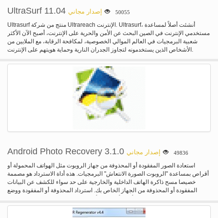
UltraSurf 11.04
إصدار مجاني
50055
Ultrasurf منتج من شركة Ultrareach الإنترنت. Ultrasurf، أنشئت أصلاً لمساعدة
مستخدمي الإنترنت في الصين البحث عن الأمن والحرية على الإنترنت، أصبح الآن الأكثر
شعبية البرمجيات في العالم الموالي الخصوصية، لمكافحة الرقابة، مع الملايين من
الأشخاص الذين يستخدمونه لتجاوز الجدران النارية وحماية هويتهم على الإنترنت.
Android Photo Recovery 3.1.0
إصدار مجاني
49836
استعادة الصور المفقودة أو المحذوفة من جهاز الروبوت مثل الهواتف المحمولة أو
أقراص بمساعدة "الروبوت الصورة الانتعاش" البرمجيات. هذه أداة الاسترداد هو مصممة
خصيصا مسح ذاكرة الهاتف الداخلية والخارجية على حد سواء للكشف عن البيانات
المفقودة أو المحذوفة من الجهاز الخاص بك. استرداد المحذوفة أو المفقودة ووضع
البيانات ومخازن لهم في مكان أمن وأمن حيث أنه يمكنك استخدامه بسهولة. لمزيد من
المعلومات: الصفحة الرئيسية