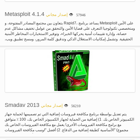
Metasploit 4.1.4
إصدار مجاني
57946
بتعاون بين مجتمع المصادر المفتوحة، و Rapid7، يساعد برنامج Metasploit على الأمن
ومتخصصي تكنولوجيا التعرف على قضايا الأمن والتحقق من عوامل تخفيف مشاكل عدم
حصانة، وإدارة تقييمات أمنية يحركها الخبراء، وتوفير الاستخبارات المخاطر الأمنية
الحقيقية. وتشمل إمكانيات الاستغلال الذكي وتدقيق كلمة المرور، ومسح تطبيق ويب،
والهندسة الاجتماعية.
Smadav 2013
إصدار مجاني
56210
يتم تعديل بواسطة برنامج مكافحة فيروسات إضافية التي تم تصميمها لحماية جهاز
الكمبيوتر الخاص بك. 1) إضافية من الحماية لجهاز الكمبيوتر الخاص بك، 100 ٪ متوافق
مع برامج مكافحة الفيروسات الأخرى! يعمل مع مكافحة الفيروسات الخاص بك
الأساسية كطبقة إضافية من الدفاع. 2) أفضل "اوسب مكافحة الفيروسات" (مجموع
حماية USB محركات الأقراص) منع الفيروسات التي تنتشر عن طريق USB عصا