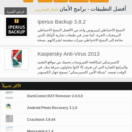
الشبكة والتخزين الأخرى المحلية والبعيدة. التشفير وضغط، والتكامل "جوجل بحث
سطح المكتب" والإدارة عن بعد هي الميزات الإضافية التي تجعل برنامج Norton Ghost
أفضل التطبيقات - برامج الأمان
إختيار المحررين
برنامج النسخ احتياطي قوية وآمنة.
عرض المزيد
Iperius Backup 3.8.2
النسخ الاحتياطي إيبيريوس واحد من الأفضل النسخ الاحتياطي
البرمجيات الحرة، كما صدر في طبعات تجارية لأولئك الذين
بحاجة إلى النسخ الاحتياطي ميزات متقدمة لشركاتهم. نسخة
مجانية من إيبيريوس النسخ الاحتياطي يسمح لك لإجراء نسخ
احتياطي لأي جهاز تخزين كبير السعة، مثل محركات أقراص
Kaspersky Anti-Virus 2013
USB الخارجية ومحركات RDX، ناس وأجهزة الكمبيوتر المتصلة
بالشبكة. قد جدولة شاملة ومهام إرسال البريد الإلكتروني. وهو
كاسبرسكي لمكافحة الفيروسات يحميك من مواقع التصيد
يدعم ضغط zip مع أي حد حجم النسخ الاحتياطي التزايدي
والبرامج الضارة التي لن تعرف إلا كانوا يحاولون سرقة منك. في
ومصادقة الشبكة وتنفيذ البرامج والبرامج النصية الخارجية.
الوقت نفسه، "شبكة الأمن كاسبيرسكي" يسمح جهاز الكمبيوتر
الخاص بك إلى التقرير عندما يكتشف تهديد التي لم تشاهد من
قبل. يستفيد جميع مستخدمي كاسبرسكي 250 مليون من
الأكثر تحميلاً
معرفتنا مجتمعة! وتشمل ميزات كاسبيرسكي: يحمي من
الفيروسات وأحصنة طروادة، والديدان، وبرامج التجسس،
DarkComet RAT Remover 2.0.0.0
ادواري مسح الملفات، البريد الإلكتروني والإنترنت المرور
"يحمي فورية الرسل يحمي غير معروف التهديدات يحلل" ويغلق
"إنترنت إكسبلورر" الضعف تعطيل وصلات لمواقع البرمجيات
Android Photo Recovery 3.1.0
الخبيثة/مواقع التصيد كتل "الرصد العالمي التهديد" (كاسبيرسكي
شبكة الأمن) جميع أنواع keyloggers "التلقائي قاعدة بيانات
Cracklock 3.9.44
التحديثات مجاناً دعم المذكرة التقنية": هذا محاكمة تجارية 30
يوما.
Metasploit 4.1.4