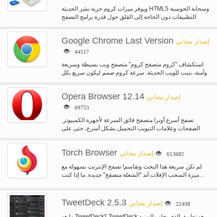
ويوفر ميزات كروم حرية نشر الحديثة HTML5 وسحابة الحوسبة
التطبيقات دون الحاجة إلى القلق حول قدرة برامج التصفح
القديمة لمواكبة.…
Google Chrome Last Version
إصدار مجاني
44517
استكشاف "كروم متصفح كروم" متصفح ويب بسيطة وسريعة
وآمنة، بنيت للويب الحديثة. سرعة كروم صمم ليكون سريع بكل
طريقة ممكنة.…
Opera Browser 12.14
إصدار مجاني
69753
تصفح أسرع أوبرا متصفح فائق السرعة لأجهزة الكمبيوتر.
الصفحات وعلامات التبويب التحميل بشكل أسرع، حتى على
بطء الاتصال بالإنترنت. الحصول…
Torch Browser
إصدار مجاني
613682
لم تكن سريعة هذا البحث وتقاسم! تصفح الإنترنت بسهولة مع
ميزة السحب الإفلات آند "الشعلة متصفح" جديدة. ما إذا كنت…
TweetDeck 2.5.3
إصدار مجاني
22498
ما هو TweetDeck؟ TweetDeck هو تطبيق الذي يجلب المزيد