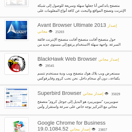
متصفح ياندكس أنا جعلها سهلة وسريعة للوصول إلى شبكة
الإنترنت وتصفح المواقع والبحث عن كافة أنواع المعلومات على
الإنترنت. فتح…
Avant Browser Ultimate 2013
إصدار
مجاني
25203
حول متصفح أفانت متصفح أفانت متصفح الإنترنت فائقة
السرعة. واجهة سهلة الاستخدام يرتفع إلى مستوى جديد من
الوضوح والكفاءة لتجربة…
BlackHawk Web Browser
إصدار مجاني
29545
مستعرض ويب بلاك هوك متصفح ويب ودية مستخدم تتسم
بكفاءة،، دون أي سخام داخل. نحن نحب كروم وفايرفوكس
متصفحات الويب،…
Superbird Browser
إصدار مجاني
35029
سوبيربيرد "سوبيربيرد هو البديل إلى جوجل كروم" متصفح
مجاني مع التركيز بوجه خاص على سرعة واستقرار وأمن
البيانات. بالمقارنة مع…
Google Chrome for Business
19.0.1084.52
إصدار مجاني
23857