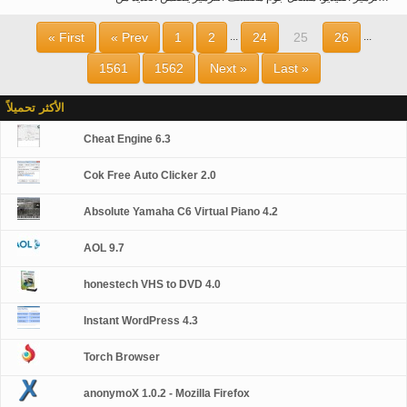
« First
« Prev
1
2
24
25
26
...
...
1561
1562
Next »
Last »
الأكثر تحميلاً
Cheat Engine 6.3
Cok Free Auto Clicker 2.0
Absolute Yamaha C6 Virtual Piano 4.2
AOL 9.7
honestech VHS to DVD 4.0
Instant WordPress 4.3
Torch Browser
anonymoX 1.0.2 - Mozilla Firefox