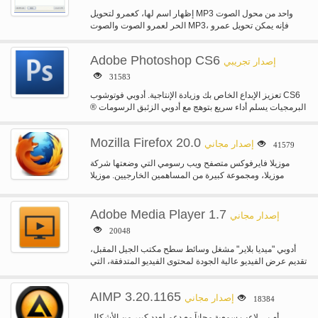
إظهار اسم لها، كعمرو لتحويل MP3 واحد من محول الصوت
الحر لعمرو الصوت والصوت MP3، فإنه يمكن تحويل عمرو
الصوت…
Adobe Photoshop CS6
إصدار تجريبي
31583
تعزيز الإبداع الخاص بك وزيادة الإنتاجية. أدوبي فوتوشوب CS6
® البرمجيات يسلم أداء سريع بتوهج مع أدوبي الزئبق الرسومات
المحرك…
Mozilla Firefox 20.0
إصدار مجاني
41579
موزيلا فايرفوكس متصفح ويب رسومي التي وضعتها شركة
موزيلا، ومجموعة كبيرة من المساهمين الخارجيين. موزيلا
فوكس النار يحمي لكم من…
Adobe Media Player 1.7
إصدار مجاني
20048
أدوبي "ميديا بلاير" مشغل وسائط سطح مكتب الجيل المقبل،
تقديم عرض الفيديو عالية الجودة لمحتوى الفيديو المتدفقة، التي
تم تنزيلها…
AIMP 3.20.1165
إصدار مجاني
18384
أم بي لاعب سمعية مجاناً مع دعم لعدد كبير من الأشكال