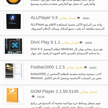
والعازفين. أنه يعمل مع العازفين متعددة مباشرة ويسمح
إنشاء…
ALLPlayer 5.5
إصدار مجاني
18441
ALLPlayer واحد من البرامج الأكثر شعبية لمشاهدة الأفلام مع
الترجمة مطابقة. أنه يلعب جميع أشكال وسائل الإعلام المعروفة،
وملفات RAR،…
DivX Play 9.1.1
إصدار مجاني
16958
DivX ® 9 لنظام التشغيل Windows هو تنزيل مجاني يوفر كل
ما تحتاجه الاستمتاع بالفيديو عالية الجودة الرقمية على جهاز…
Foobar2000 1.2.5
إصدار مجاني
20261
foobar2000 لاعب سمعية مجانية متقدمة للنظام الأساسي ل
Windows. بعض من السمات الأساسية وتشمل الدعم الكامل
يونيكود، ReplayGain تأييد ودعم…
GOM Player 2.1.50.5145
إصدار مجاني
24158
جوم مشغل وسائط حرة مع أغنية شعبية آند المدمج في برامج
ترميز الفيديو. مشغل جوم مكتشف الترميز يتضمن العديد من…